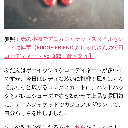
参照：
赤の小物でデニムジャケットスタイルをレ
ディに昇華【FUDGE FRIEND おしゃれさんの毎日
コーディネート vol.355｜鈴木楽々】
ふだんはボーイッシュなコーディネートが多いの
ですが、今日はレディな装いに挑戦！風をはらん
でふわっと広がるロングスカートに、ハンドバッ
グとバレエシューズで赤を効かせて上品な雰囲気
に。デニムジャケットでカジュアルダウンして、
自分らしさを出しました。
☞この記事が気になる方は
こちら
をチェック！