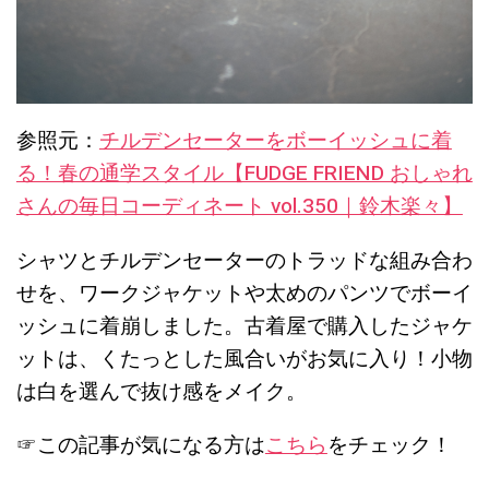
参照元：
チルデンセーターをボーイッシュに着
る！春の通学スタイル【FUDGE FRIEND おしゃれ
さんの毎日コーディネート vol.350｜鈴木楽々】
シャツとチルデンセーターのトラッドな組み合わ
せを、ワークジャケットや太めのパンツでボーイ
ッシュに着崩しました。古着屋で購入したジャケ
ットは、くたっとした風合いがお気に入り！小物
は白を選んで抜け感をメイク。
☞この記事が気になる方は
こちら
をチェック！