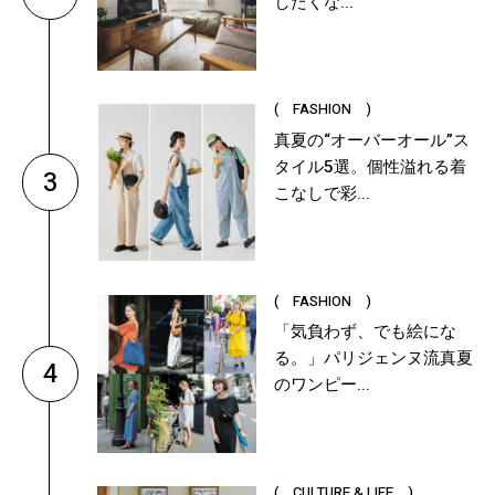
したくな...
( FASHION )
真夏の“オーバーオール”ス
タイル5選。個性溢れる着
3
こなしで彩...
( FASHION )
「気負わず、でも絵にな
る。」パリジェンヌ流真夏
4
のワンピー...
( CULTURE & LIFE )