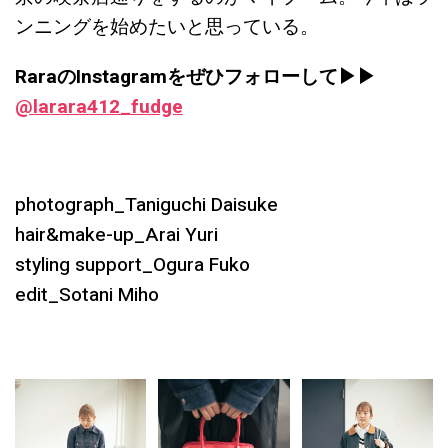
ンニングを始めたいと思っている。
RaraのInstagramをぜひフォローして▶︎▶︎
@larara412_fudge
photograph_Taniguchi Daisuke
hair&make-up_Arai Yuri
styling support_Ogura Fuko
edit_Sotani Miho