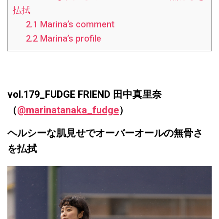
払拭
2.1
Marina’s comment
2.2
Marina’s profile
vol.179_FUDGE FRIEND 田中真里奈
（
@marinatanaka_fudge
）
ヘルシーな肌見せでオーバーオールの無骨さ
を払拭