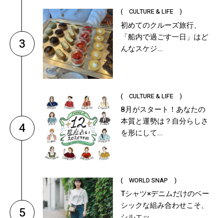
( CULTURE & LIFE )
初めてのクルーズ旅行、
「船内で過ごす一日」はど
3
んなスケジ...
( CULTURE & LIFE )
8月がスタート！あなたの
本質と運勢は？自分らしさ
4
を形にして...
( WORLD SNAP )
Tシャツ×デニムだけのベー
シックな組み合わせこそ、
5
シルエッ...