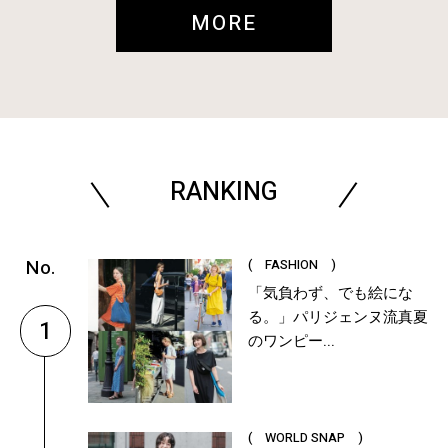
MORE
RANKING
( FASHION )
「気負わず、でも絵にな
る。」パリジェンヌ流真夏
1
のワンピー...
( WORLD SNAP )