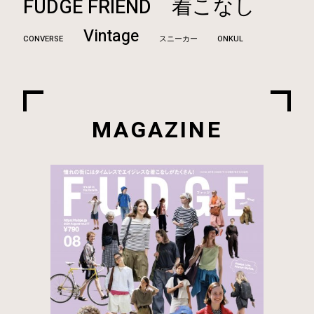
着こなし
FUDGE FRIEND
Vintage
CONVERSE
ONKUL
スニーカー
MAGAZINE