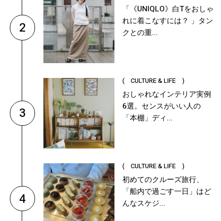
「《UNIQLO》白Tをおしゃ
れに着こなすには？ 」タン
2
クとの重...
( CULTURE & LIFE )
おしゃれなインテリア実例
6選。センスがいい人の
3
「本棚」ディ...
( CULTURE & LIFE )
初めてのクルーズ旅行、
「船内で過ごす一日」はど
4
んなスケジ...