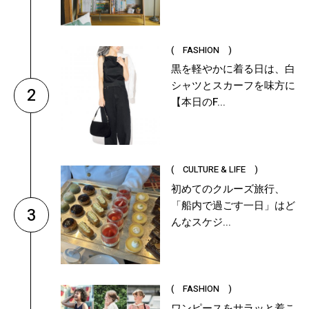
( FASHION )
黒を軽やかに着る日は、白
シャツとスカーフを味方に
2
【本日のF...
( CULTURE & LIFE )
初めてのクルーズ旅行、
「船内で過ごす一日」はど
3
んなスケジ...
( FASHION )
ワンピースをサラッと着こ