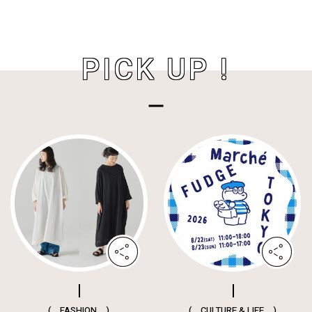
PICK UP !
( FASHION )
( CULTURE & LIFE )