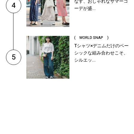
なす、おしゃれなサマーコ
4
ーデが盛...
( WORLD SNAP )
Tシャツ×デニムだけのベー
シックな組み合わせこそ、
5
シルエッ...