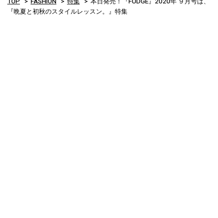
TOP
FASHION
特集
本日発売！『FUDGE』2020年 ９月号は、
『晩夏と初秋のスタイルレッスン。』特集