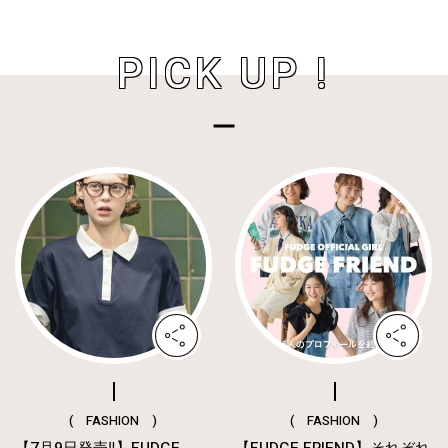
PICK UP !
( FASHION )
( FASHION )