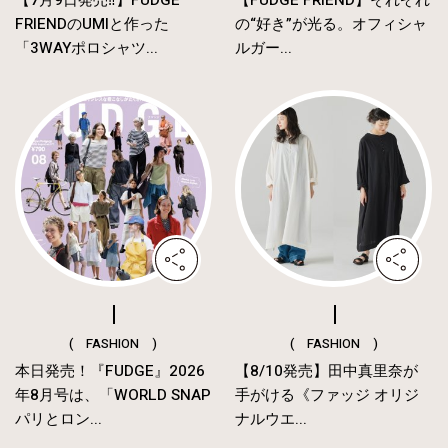
【7月9日発売‼︎】FUDGE
【FUDGE FRIEND】それぞれ
FRIENDのUMIと作った
の“好き”が光る。オフィシャ
「3WAYポロシャツ...
ルガー...
( FASHION )
( FASHION )
本日発売！『FUDGE』2026
【8/10発売】田中真里奈が
年8月号は、「WORLD SNAP
手がける《ファッジ オリジ
パリとロン...
ナルウエ...