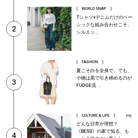
( WORLD SNAP )
Tシャツ×デニムだけのベー
シックな組み合わせこそ、
2
シルエッ...
( FASHION )
夏こそ白を全身で。でも、
小物は黒で引き締めるのが
3
FUDGE流 ...
( CULTURE & LIFE )
どんな日常が理想？
《BESS》の家で知る、も
4