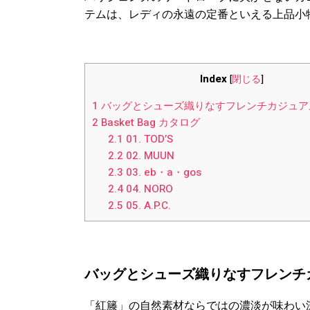
テムは、レディの永遠の定番といえる上品小
Index
[
閉じる
]
1
バッグとシューズ織りなすフレンチカジュア
2
Basket Bag カタログ
2.1
01. TOD’S
2.2
02. MUUN
2.3
03. eb・a・gos
2.4
04. NORO
2.5
05. A.P.C.
バッグとシューズ織りなすフレンチ
「紅籐」の自然素材ならではの濃淡が味わい