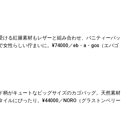
受ける紅籐素材もレザーと組み合わせ、バニティーバッ
性らしい佇まいに。¥74000／eb・a・gos（エバゴ
ド柄がキュートなビッグサイズのカゴバッグ。天然素材
ルにぴったり。¥44000／NORO（グラストンベリー