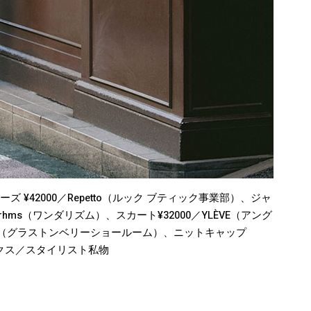
ーズ ¥42000／Repetto（ルック ブティック事業部）、ジャ
lurhms（ワンダリズム）、スカート¥32000／YLÈVE（アング
f Chic（グラストンベリーショールーム）、ニットキャップ
、ソックス／スタイリスト私物