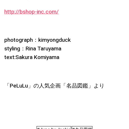
http://bshop-inc.com/
photograph：kimyongduck
styling：Rina Taruyama
text:Sakura Komiyama
「PeLuLu」の人気企画「名品図鑑」より