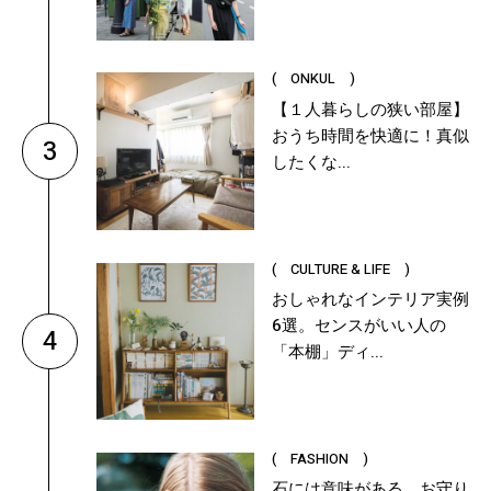
( ONKUL )
【１人暮らしの狭い部屋】
おうち時間を快適に！真似
3
したくな...
( CULTURE & LIFE )
おしゃれなインテリア実例
6選。センスがいい人の
4
「本棚」ディ...
( FASHION )
石には意味がある。お守り