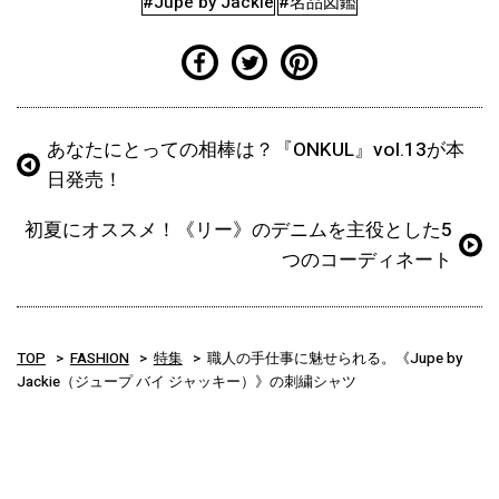
#Jupe by Jackie
#名品図鑑
あなたにとっての相棒は？『ONKUL』vol.13が本
日発売！
初夏にオススメ！《リー》のデニムを主役とした5
つのコーディネート
TOP
FASHION
特集
職人の手仕事に魅せられる。《Jupe by
Jackie（ジュープ バイ ジャッキー）》の刺繍シャツ