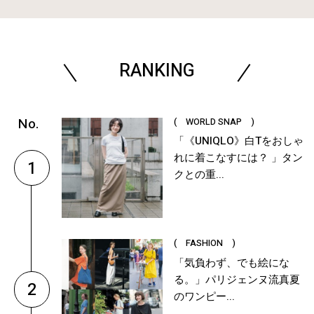
RANKING
( WORLD SNAP )
「《UNIQLO》白Tをおしゃ
れに着こなすには？ 」タン
1
クとの重...
( FASHION )
「気負わず、でも絵にな
る。」パリジェンヌ流真夏
2
のワンピー...