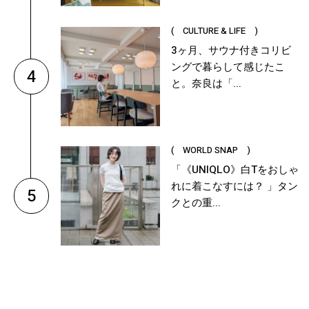
( CULTURE & LIFE )
3ヶ月、サウナ付きコリビ
ングで暮らして感じたこ
4
と。奈良は「...
( WORLD SNAP )
「《UNIQLO》白Tをおしゃ
れに着こなすには？ 」タン
5
クとの重...