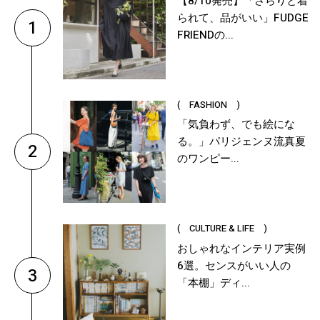
【8/10発売】「さらりと着
られて、品がいい」FUDGE
1
FRIENDの...
( FASHION )
「気負わず、でも絵にな
る。」パリジェンヌ流真夏
2
のワンピー...
( CULTURE & LIFE )
おしゃれなインテリア実例
6選。センスがいい人の
3
「本棚」ディ...