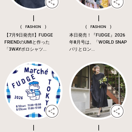
( FASHION )
( FASHION )
【7月9日発売‼︎】FUDGE
本日発売！『FUDGE』2026
FRIENDのUMIと作った
年8月号は、「WORLD SNAP
「3WAYポロシャツ...
パリとロン...