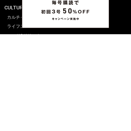
CULTURE & LIFE
カルチャー
ライフスタイル
フード&ドリンク
コラム
週末アジア
プレイリスト
シネマサロン
前田エマの東京ぐるり
誰かの話
FORTUNE
PRESENT & EVENT