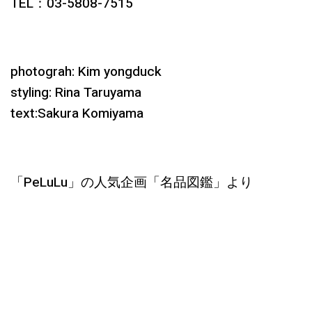
TEL：03-5808-7515
ph
otograh: Kim yongduck
styling: Rina Taruyama
text:Sakura Komiyama
「PeLuLu」の人気企画「名品図鑑」より