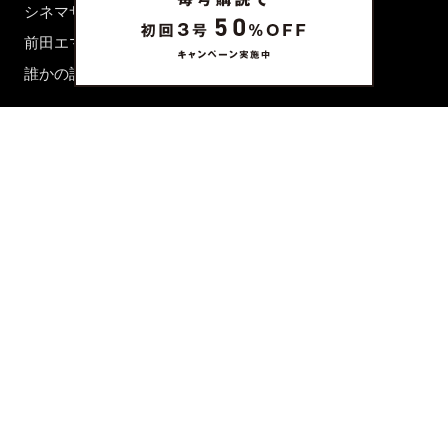
シネマサロン
前田エマの東京ぐるり
誰かの話
FORTUNE
PRESENT & EVENT
MAGAZINE
姉妹誌一覧
FROM EDITORS
新規会員登録