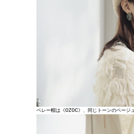
ベレー帽は《OZOC》、同じトーンのベー