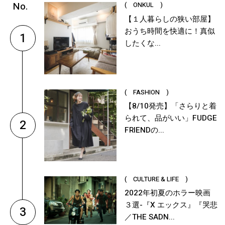
( ONKUL )
【１人暮らしの狭い部屋】
おうち時間を快適に！真似
1
したくな...
( FASHION )
【8/10発売】「さらりと着
られて、品がいい」FUDGE
2
FRIENDの...
( CULTURE & LIFE )
2022年初夏のホラー映画
３選-『X エックス』『哭悲
3
／THE SADN...