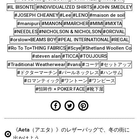
#IL BISONTE
#INDIVIDUALIZED SHIRTS
#JOHN SMEDLEY
#JOSEPH CHEANEY
#Lee
#LENO
#maison de soil
#manipuri
#MANON
#MARCHER
#MIMI
#MIXTA
#NEEDLES
#NICHOLSON & NICHOLSON
#ORCIVAL
#orslow×BEAMS BOY
#PEAL INTERNATIONAL
#REGAL
#Ro To To×THING FABRICS
#Scye
#Shetland Woollen Co
#steven alan
#TICCA
#TOUJOURS
#Traditional Weatherwear
#vans
#コーデ
#セットアップ
#ドクターマーチン
#パールネックレス
#ハンサム
#ロマンティック
#ワントーン
#ワンピース
#恒眸作 × POKER FACE
#靴下屋
《Aeta（アエタ）》のレザーバッグで、冬の街に
出かけよう