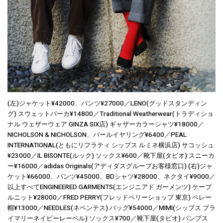
(左)ジャケット¥42000、パンツ¥27000／LENO(グッドスタンディン
グ) スウェットパーカ¥14800／Traditional Weatherwear(トラディショ
ナル ウェザーウェア GINZA SIX店) ギャザーカラーシャツ¥18000／
NICHOLSON & NICHOLSON、パールイヤリング¥6400／PEAL
INTERNATIONAL(ともにリフラティ シップス ルミネ横浜店) サコッシュ
¥23000／IL BISONTE(ルック) ソックス¥600／靴下屋(タビオ) スニーカ
ー¥16000／adidas Originals(アディダスグループお客様窓口) (右)ジャ
ケット¥66000、パンツ¥45000、BDシャツ¥28000、ネクタイ¥9000／
以上すべてENGINEERED GARMENTS(エンジニアド ガーメンツ) ケーブ
ルニット¥28000／FRED PERRY(フレッドペリーショップ 東京) ベレー
帽¥13000／NEEDLES(ネペンテス) バッグ¥54000／MIMI(シップス プラ
イマリーネイビーレーベル) ソックス¥700／靴下屋(タビオ) パンプス