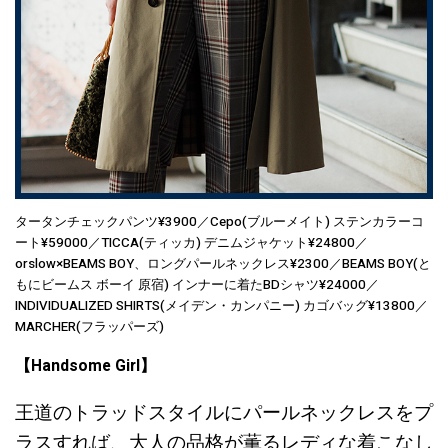
タータンチェックパンツ¥3900／Cepo(ブルーメイト) ステンカラーコ
ート¥59000／TICCA(ティッカ) デニムジャケット¥24800／
orslow×BEAMS BOY、ロングパールネックレス¥2300／BEAMS BOY(と
もにビームス ボーイ 原宿) インナーに着たBDシャツ¥24000／
INDIVIDUALIZED SHIRTS(メイデン・カンパニー) カゴバッグ¥13800／
MARCHER(フラッパーズ)
【Handsome Girl】
王道のトラッドスタイルにパールネックレスをプ
ラスすれば、大人の品格が薫るレディな着こなし