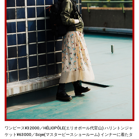
ワンピース¥32000／HÉLIOPÔLE(エリオポール代官山) ハリントンジャ
ケット¥63000／Scye(マスターピースショールーム) インナーに着たタ