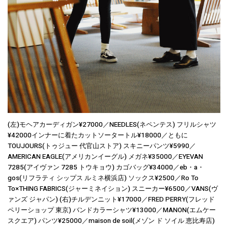
(左)モヘアカーディガン¥27000／NEEDLES(ネペンテス) フリルシャツ
¥42000インナーに着たカットソータートル¥18000／ともに
TOUJOURS(トゥジュー 代官山ストア) スキニーパンツ¥5990／
AMERICAN EAGLE(アメリカンイーグル) メガネ¥35000／EYEVAN
7285(アイヴァン 7285 トウキョウ) カゴバッグ¥34000／eb・a・
gos(リフラティ シップス ルミネ横浜店) ソックス¥2500／Ro To
To×THING FABRICS(ジャーミネイション) スニーカー¥6500／VANS(ヴ
ァンズ ジャパン) (右)チルデンニット¥17000／FRED PERRY(フレッド
ペリーショップ 東京) バンドカラーシャツ¥13000／MANON(エムケー
スクエア) パンツ¥25000／maison de soil(メゾン ド ソイル 恵比寿店)