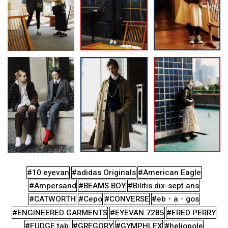
#10 eyevan
#adidas Originals
#American Eagle
#Ampersand
#BEAMS BOY
#Bilitis dix-sept ans
#CATWORTH
#Cepo
#CONVERSE
#eb・a・gos
#ENGINEERED GARMENTS
#EYEVAN 7285
#FRED PERRY
#FUDGE tab.
#GREGORY
#GYMPHLEX
#heliopole