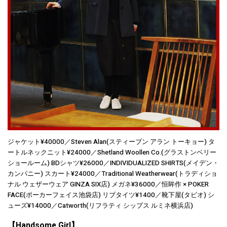
ジャケット¥40000／Steven Alan(スティーブン アラン トーキョー) タ
ートルネックニット¥24000／Shetland Woollen Co.(グラストンベリー
ショールーム) BDシャツ¥26000／INDIVIDUALIZED SHIRTS(メイデン・
カンパニー) スカート¥24000／Traditional Weatherwear(トラディショ
ナル ウェザーウェア GINZA SIX店) メガネ¥36000／恒眸作 × POKER
FACE(ポーカーフェイス池袋店) リブタイツ¥1400／靴下屋(タビオ) シ
ューズ¥14000／Catworth(リフラティ シップス ルミネ横浜店)
【Handsome Girl】