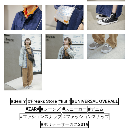
#denim
#Freaks Store
#kutir
#UNIVERSAL OVERALL
#ZARA
#ジーンズ
#スニーカー
#デニム
#ファションスナップ
#ファッションスナップ
#ホリデーサーカス2019