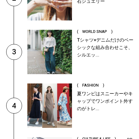
石ジュエリー
( WORLD SNAP )
Tシャツ×デニムだけのベー
シックな組み合わせこそ、
3
シルエッ...
( FASHION )
夏ワンピはスニーカーやキ
ャップでワンポイント外す
4
のがトレ...