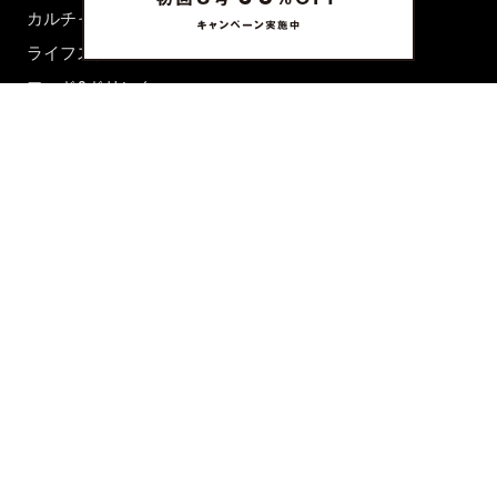
カルチャー
ライフスタイル
フード&ドリンク
コラム
週末アジア
プレイリスト
シネマサロン
前田エマの東京ぐるり
誰かの話
FORTUNE
PRESENT & EVENT