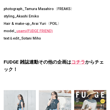
photograph_Tamura Masahiro〈FREAKS〉
styling_Akashi Emiko
Hair & make-up_Arai Yuri〈POIL〉
model_
usami(FUDGE FRIEND)
text＆edit_Sotani Miho
FUDGE 雑誌連動その他の企画は
コチラ
からチェ
ック！