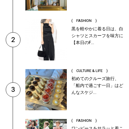
( FASHION )
黒を軽やかに着る日は、白
シャツとスカーフを味方に
2
【本日のF...
( CULTURE & LIFE )
初めてのクルーズ旅行、
「船内で過ごす一日」はど
3
んなスケジ...
( FASHION )
ワンピースをサラッと着こ