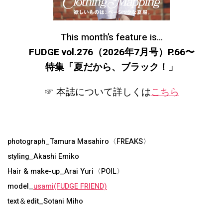
This month’s feature is…
FUDGE vol.276（2026年7月号）P.66〜
特集「夏だから、ブラック！
」
☞ 本誌について詳しくは
こちら
photograph_Tamura Masahiro〈FREAKS〉
styling_Akashi Emiko
Hair & make-up_Arai Yuri〈POIL〉
model_
usami(FUDGE FRIEND)
text＆edit_Sotani Miho