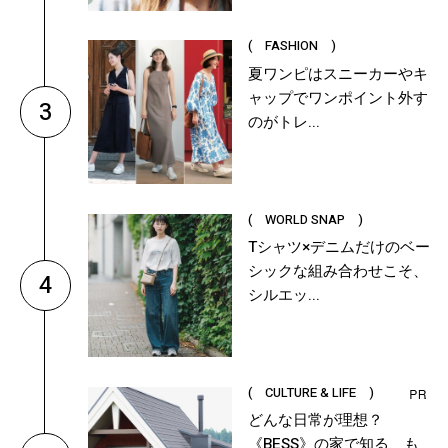
( FASHION )
夏ワンピはスニーカーやキ
ャップでワンポイント外す
3
のがトレ...
( WORLD SNAP )
Tシャツ×デニムだけのベー
シックな組み合わせこそ、
4
シルエッ...
( CULTURE & LIFE )
どんな日常が理想？
《BESS》の家で知る、も