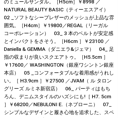
のミュールサンダル。［H5cm］￥8998 ／
NATURAL BEAUTY BASIC（ティーエスアイ）
02 _ソフトなシープレザーのメッシュが上品な雰
囲気。［H4cm］￥19800／REGAL（リーガル
コーポレーション） 03_ 3 本のベルトが安定感
とインパクトをさそう。［H6cm ］￥23100 ／
Daniella & GEMMA（ダニエラ&ジェマ） 04_ 足
指の収まりが良いスクエアトゥ。［H5.5cm ］
￥17600／ WASHINGTON（銀座ワシントン銀座
本店） 05 _コンフォータブルな着用感がうれし
い。［ H3.9cm ］￥27500 ／JVAM（ ル タロン
グリーズ ルミネ新宿店） 06_ パーティはもち
ろん、デニムスタイルのハズシにも!［ H7. 5cm
］￥68200／NEBULONI E.（ネブローニ） 07_
シンプルなデザインと履き心地を追求した、スペ