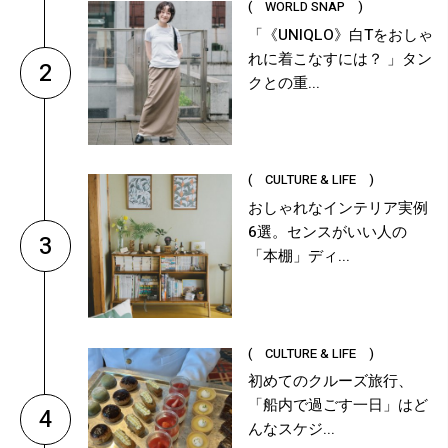
( WORLD SNAP )
「《UNIQLO》白Tをおしゃ
れに着こなすには？ 」タン
2
クとの重...
( CULTURE & LIFE )
おしゃれなインテリア実例
6選。センスがいい人の
3
「本棚」ディ...
( CULTURE & LIFE )
初めてのクルーズ旅行、
「船内で過ごす一日」はど
4
んなスケジ...