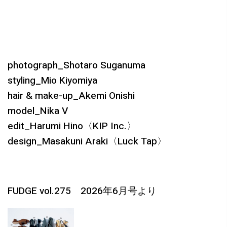
photograph_Shotaro Suganuma
styling_Mio Kiyomiya
hair & make-up_Akemi Onishi
model_Nika V
edit_Harumi Hino〈KIP Inc.〉
design_Masakuni Araki〈Luck Tap〉
FUDGE vol.275 2026年6月号より