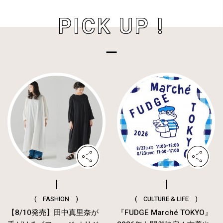
PICK UP !
( FASHION )
( CULTURE & LIFE )
【8/10発売】田中真里奈が
『FUDGE Marché TOKYO』