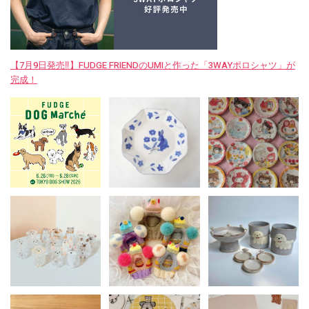
【7月9日発売‼︎】FUDGE FRIENDのUMIと作った「3WAYポロシャツ」が
完成！