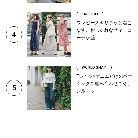
( FASHION )
ワンピースをサラッと着こ
なす、おしゃれなサマーコ
4
ーデが盛...
( WORLD SNAP )
Tシャツ×デニムだけのベー
シックな組み合わせこそ、
5
シルエッ...