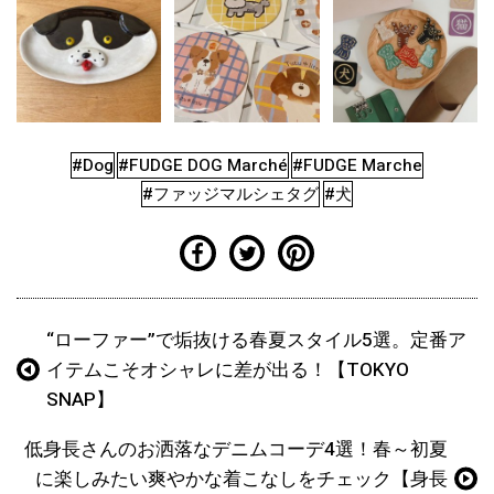
#Dog
#FUDGE DOG Marché
#FUDGE Marche
#ファッジマルシェタグ
#犬
“ローファー”で垢抜ける春夏スタイル5選。定番ア
イテムこそオシャレに差が出る！【TOKYO
SNAP】
低身長さんのお洒落なデニムコーデ4選！春～初夏
に楽しみたい爽やかな着こなしをチェック【身長