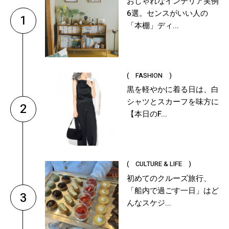
おしゃれなインテリア実例
6選。センスがいい人の
1
「本棚」ディ...
( FASHION )
黒を軽やかに着る日は、白
シャツとスカーフを味方に
2
【本日のF...
( CULTURE & LIFE )
初めてのクルーズ旅行、
「船内で過ごす一日」はど
3
んなスケジ...