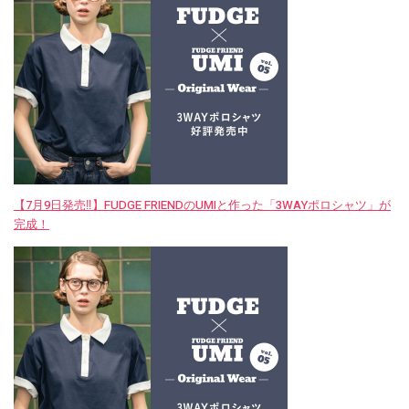
【7月9日発売‼︎】FUDGE FRIENDのUMIと作った「3WAYポロシャツ」が
完成！