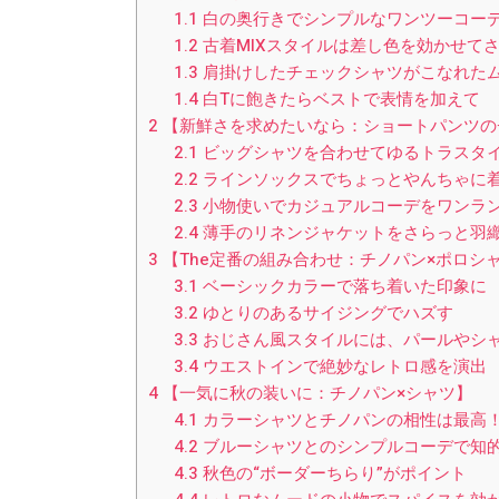
1.1
白の奥行きでシンプルなワンツーコー
1.2
古着MIXスタイルは差し色を効かせて
1.3
肩掛けしたチェックシャツがこなれた
1.4
白Tに飽きたらベストで表情を加えて
2
【新鮮さを求めたいなら：ショートパンツの
2.1
ビッグシャツを合わせてゆるトラスタ
2.2
ラインソックスでちょっとやんちゃに
2.3
小物使いでカジュアルコーデをワンラ
2.4
薄手のリネンジャケットをさらっと羽
3
【The定番の組み合わせ：チノパン×ポロシ
3.1
ベーシックカラーで落ち着いた印象に
3.2
ゆとりのあるサイジングでハズす
3.3
おじさん風スタイルには、パールやシ
3.4
ウエストインで絶妙なレトロ感を演出
4
【一気に秋の装いに：チノパン×シャツ】
4.1
カラーシャツとチノパンの相性は最高
4.2
ブルーシャツとのシンプルコーデで知
4.3
秋色の“ボーダーちらり”がポイント