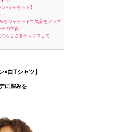
かせる
パン×ジャケット】
ント
ルなジャケットで気分をアップ
ーデの主役！
女性らしさをミックスして
ン×白Tシャツ】
デに深みを