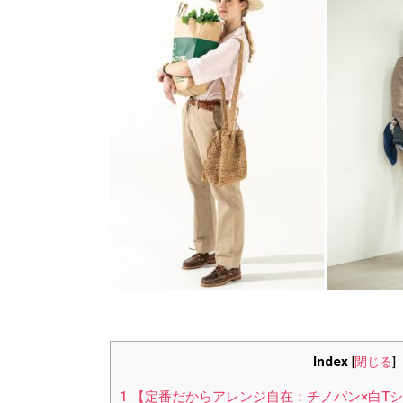
Index
[
閉じる
]
1
【定番だからアレンジ自在：チノパン×白T