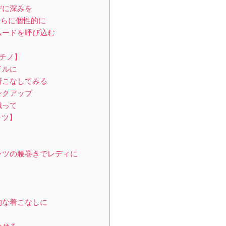
デに深みを
さらに個性的に
ムードを呼び込む
チノ】
イルに
着こなしてみる
ンクアップ
織って
ャツ】
ャツの腰巻きでレディに
！
的な着こなしに