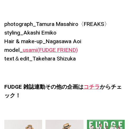
photograph_Tamura Masahiro〈FREAKS〉
styling_Akashi Emiko
Hair & make-up_Nagasawa Aoi
model_
usami(FUDGE FRIEND)
text＆edit_Takehara Shizuka
FUDGE 雑誌連動その他の企画は
コチラ
からチェ
ック！