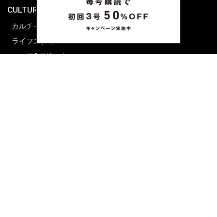
CULTURE & LIFE
カルチャー
ライフスタイル
フード&ドリンク
コラム
週末アジア
プレイリスト
シネマサロン
前田エマの東京ぐるり
誰かの話
FORTUNE
PRESENT & EVENT