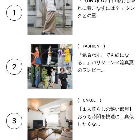
「《UNIQLO》白Tをおしゃ
れに着こなすには？ 」タン
1
クとの重...
( FASHION )
「気負わず、でも絵にな
る。」パリジェンヌ流真夏
2
のワンピー...
( ONKUL )
【１人暮らしの狭い部屋】
おうち時間を快適に！真似
3
したくな...