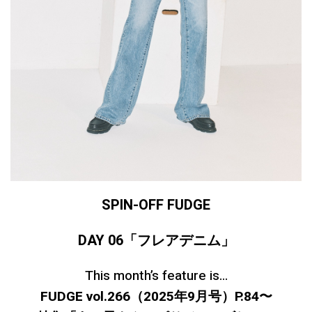
SPIN-OFF FUDGE
DAY 06
「フレアデニム
」
This month’s feature is…
FUDGE vol.266（2025年9月号）P.84〜