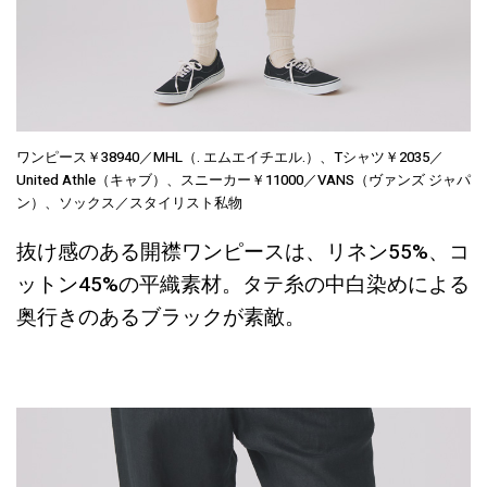
ワンピース￥38940／MHL（. エムエイチエル.）、Tシャツ￥2035／
United Athle（キャブ）、スニーカー￥11000／VANS（ヴァンズ ジャパ
ン）、ソックス／スタイリスト私物
抜け感のある開襟ワンピースは、リネン55%、コ
ットン45%の平織素材。タテ糸の中白染めによる
奥行きのあるブラックが素敵。