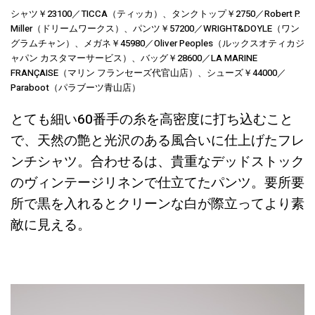
シャツ￥23100／TICCA（ティッカ）、タンクトップ￥2750／Robert P.
Miller（ドリームワークス）、パンツ￥57200／WRIGHT&DOYLE（ワン
グラムチャン）、メガネ￥45980／Oliver Peoples（ルックスオティカジ
ャパン カスタマーサービス）、バッグ￥28600／LA MARINE
FRANÇAISE（マリン フランセーズ代官山店）、シューズ￥44000／
Paraboot（パラブーツ青山店）
とても細い60番手の糸を高密度に打ち込むこと
で、天然の艶と光沢のある風合いに仕上げたフレ
ンチシャツ。合わせるは、貴重なデッドストック
のヴィンテージリネンで仕立てたパンツ。要所要
所で黒を入れるとクリーンな白が際立ってより素
敵に見える。