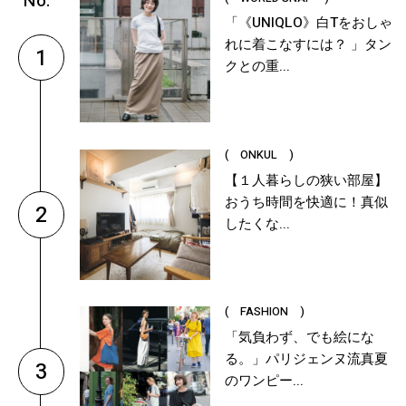
「《UNIQLO》白Tをおしゃ
れに着こなすには？ 」タン
1
クとの重...
( ONKUL )
【１人暮らしの狭い部屋】
おうち時間を快適に！真似
2
したくな...
( FASHION )
「気負わず、でも絵にな
る。」パリジェンヌ流真夏
3
のワンピー...