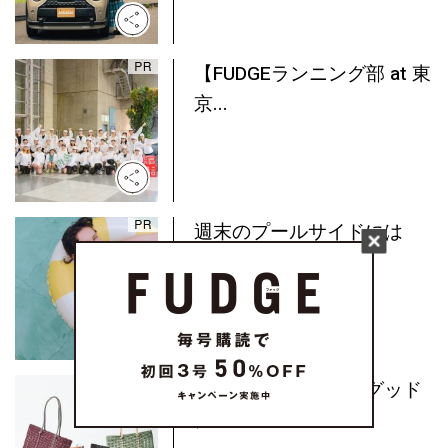
【FUDGEランニング部 at 東
京...
週末のプールサイドには
《ア...
水洗いもできる！《グッド
グ...