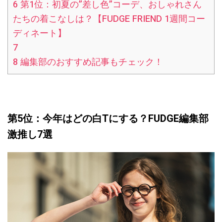
6
第1位：初夏の”差し色”コーデ、おしゃれさん
たちの着こなしは？【FUDGE FRIEND 1週間コー
ディネート】
7
8
編集部のおすすめ記事もチェック！
第5位：今年はどの白
T
にする？
FUDGE
編集部
激推し
7
選