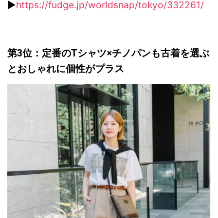
▶︎
https://fudge.jp/worldsnap/tokyo/332261/
第3位：定番の
T
シャツ
×
チノパンも古着を選ぶ
とおしゃれに個性がプラス