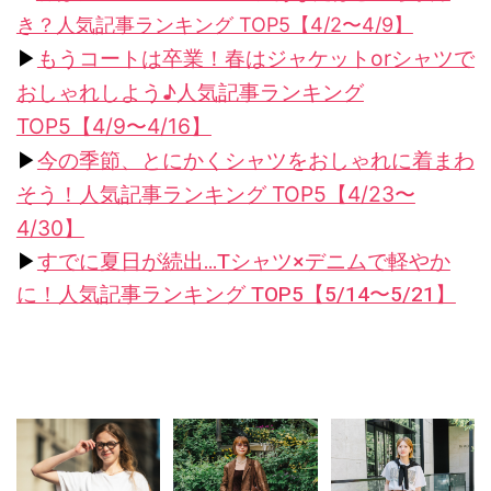
き？人気記事ランキング TOP5【4/2〜4/9】
▶︎
もうコートは卒業！春はジャケットorシャツで
おしゃれしよう♪人気記事ランキング
TOP5【4/9〜4/16】
▶︎
今の季節、とにかくシャツをおしゃれに着まわ
そう！人気記事ランキング TOP5【4/23〜
4/30】
▶︎
すでに夏日が続出…Tシャツ×デニムで軽やか
に！人気記事ランキング TOP5【5/14〜5/21】