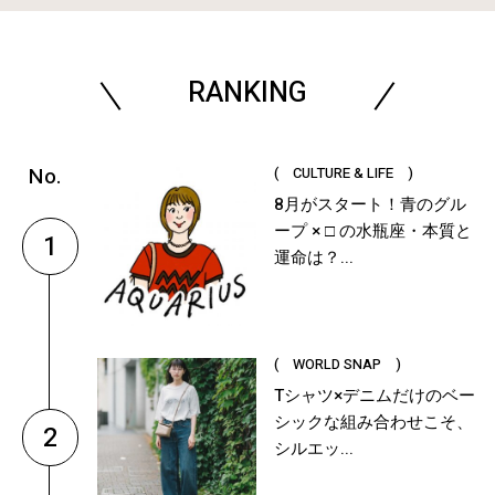
RANKING
( CULTURE & LIFE )
8月がスタート！青のグル
ープ × □ の水瓶座・本質と
1
運命は？...
( WORLD SNAP )
Tシャツ×デニムだけのベー
シックな組み合わせこそ、
2
シルエッ...