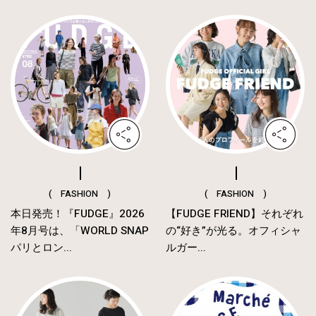
( FASHION )
( FASHION )
本日発売！『FUDGE』2026
【FUDGE FRIEND】それぞれ
年8月号は、「WORLD SNAP
の“好き”が光る。オフィシャ
パリとロン...
ルガー...