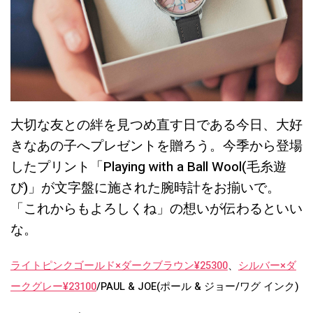
大切な友との絆を見つめ直す日である今日、大好
きなあの子へプレゼントを贈ろう。今季から登場
したプリント「Playing with a Ball Wool(毛糸遊
び)」が文字盤に施された腕時計をお揃いで。
「これからもよろしくね」の想いが伝わるといい
な。
ライトピンクゴールド×ダークブラウン¥25300
、
シルバー×ダ
ークグレー¥23100
/PAUL & JOE(ポール & ジョー/ワグ インク)