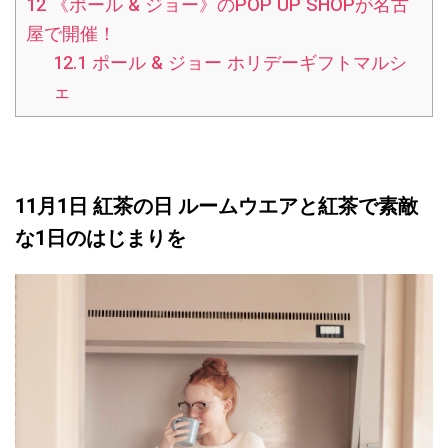
12
《ポール & ジョー》のPOP UP SHOPが名古
屋で開催！
12.1
ポール & ジョー ホリデーギフトマルシ
ェ
11月1日 紅茶の日 ルームウエアと紅茶で素敵
な1日のはじまりを