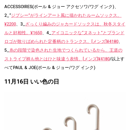
ACCESSOIRES(ポール & ジョー アクセソワ/ワグ インク)、
2_“
ジプシー”がラインアート風に描かれたルームソックス。
¥2200
、3_
ざっくり編みのジャカードソックスは、秋冬スタイ
ルと好相性。¥1650
、4_
アイコニックな“ヌネット”とブランド
ロゴが散りばめられた定番柄のトランクス。[メンズ]¥4180
、
5_
糸の段階で染色された生地でつくられているから、王道の
ストライプ柄も他とはひと味違う表情。[メンズ]¥4180
/以上す
べてPAUL & JOE(ポール & ジョー/ワグ インク)
11月16日 いい色の日