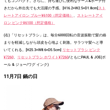
てもコンパクト。さらに、持ち運びに便利なケース&ポーチ付
きだから外出先でも大活躍の予感。[H16.2×W2.5×D1.8cm]
スト
レートアイロン ブルー¥6100（想定価格）
、
ストレートアイ
ロン ピンク¥6100（想定価格）
(右)「リセットブラシ」は、毎分6000回転の音波振動で髪の絡
まりを軽減しながら頭皮を心地よく刺激。サラツヤ髪へと導
いてくれる。[H25.3×W8.6×D5.5cm]
リセットブラシ ピンク
¥7260
、
リセットブラシ ホワイト¥7260
/ともにPAUL & JOE(ポ
ール & ジョー/ワグ インク)
11月7日 鍋の日