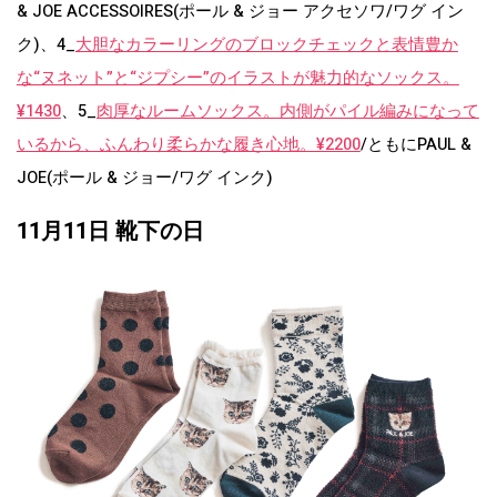
& JOE ACCESSOIRES(ポール & ジョー アクセソワ/ワグ イン
ク)、4_
大胆なカラーリングのブロックチェックと表情豊か
な“ヌネット”と“ジプシー”のイラストが魅力的なソックス。
¥1430
、5_
肉厚なルームソックス。内側がパイル編みになって
いるから、ふんわり柔らかな履き心地。¥2200
/ともにPAUL &
JOE(ポール & ジョー/ワグ インク)
11月11日 靴下の日