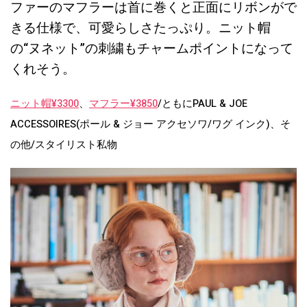
ファーのマフラーは首に巻くと正面にリボンがで
きる仕様で、可愛らしさたっぷり。ニット帽
の“ヌネット”の刺繍もチャームポイントになって
くれそう。
ニット帽¥3300
、
マフラー¥3850
/ともにPAUL & JOE
ACCESSOIRES(ポール & ジョー アクセソワ/ワグ インク)、そ
の他/スタイリスト私物