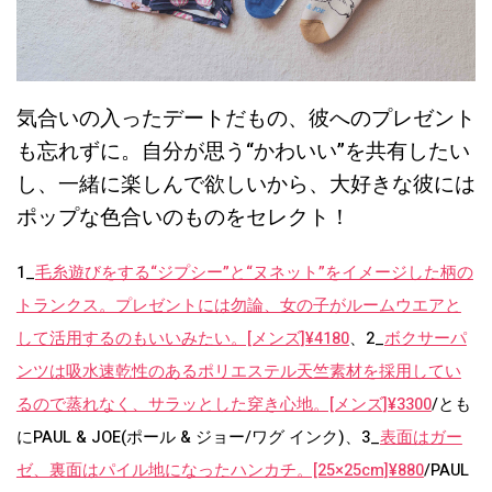
気合いの入ったデートだもの、彼へのプレゼント
も忘れずに。自分が思う“かわいい”を共有したい
し、一緒に楽しんで欲しいから、大好きな彼には
ポップな色合いのものをセレクト！
1_
毛糸遊びをする“ジプシー”と“ヌネット”をイメージした柄の
トランクス。プレゼントには勿論、女の子がルームウエアと
して活用するのもいいみたい。[メンズ]¥4180
、2_
ボクサーパ
ンツは吸水速乾性のあるポリエステル天竺素材を採用してい
るので蒸れなく、サラッとした穿き心地。[メンズ]¥3300
/とも
にPAUL & JOE(ポール & ジョー/ワグ インク)、3_
表面はガー
ゼ、裏面はパイル地になったハンカチ。[25×25cm]¥880
/PAUL