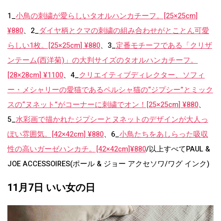
1_
小鳥の刺繍が愛らしいタオルハンカチーフ。[25×25cm]
¥880
、2_
ダイヤ柄とクマの刺繍の組み合わせがとことん可愛
らしい1枚。[25×25cm] ¥880
、3_
定番モチーフである「クリザ
ンテーム(西洋菊)」の大判サイズのタオルハンカチーフ。
[28×28cm] ¥1100
、4_
クリエイティブディレクター、ソフィ
ー・メシャリーの愛猫であるペルシャ猫の“ジプシー”とミック
スの“ヌネット”がコーナーに刺繍でオン！[25×25cm] ¥880
、
5_
水彩画で描かれたジプシーとヌネットのデザインが大人っ
ぽい雰囲気。[42×42cm] ¥880
、6_
小鳥たちをあしらった吸収
性の高いガーゼハンカチ。[42×42cm]¥880
/以上すべてPAUL &
JOE ACCESSOIRES(ポール & ジョー アクセソワ/ワグ インク)
11月7日 いい女の日