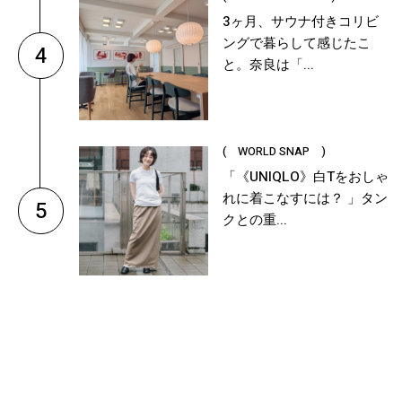
3ヶ月、サウナ付きコリビ
ングで暮らして感じたこ
4
と。奈良は「...
( WORLD SNAP )
「《UNIQLO》白Tをおしゃ
れに着こなすには？ 」タン
5
クとの重...