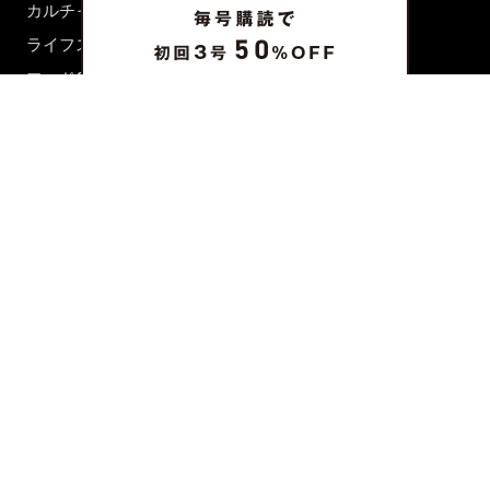
カルチャー
ライフスタイル
フード&ドリンク
コラム
週末アジア
プレイリスト
シネマサロン
前田エマの東京ぐるり
誰かの話
FORTUNE
PRESENT & EVENT
MAGAZINE
姉妹誌一覧
FROM EDITORS
新規会員登録