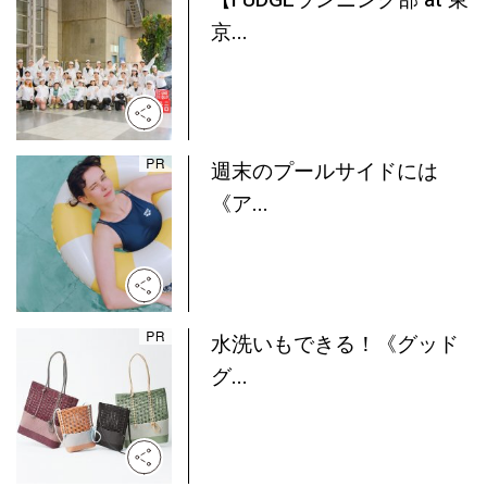
【FUDGEランニング部 at 東
京...
週末のプールサイドには
《ア...
水洗いもできる！《グッド
グ...