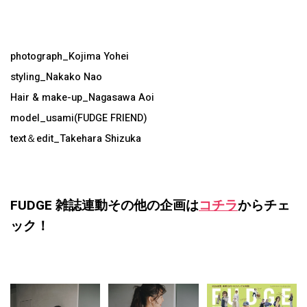
photograph_Kojima Yohei
styling_Nakako Nao
Hair & make-up_Nagasawa Aoi
model_usami(FUDGE FRIEND)
text＆edit_Takehara Shizuka
FUDGE 雑誌連動その他の企画は
コチラ
からチェ
ック！