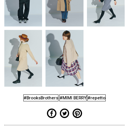
#BrooksBrothers
#MIMI BERRY
#repetto