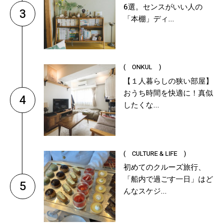
6選。センスがいい人の
3
「本棚」ディ...
( ONKUL )
【１人暮らしの狭い部屋】
おうち時間を快適に！真似
4
したくな...
( CULTURE & LIFE )
初めてのクルーズ旅行、
「船内で過ごす一日」はど
5
んなスケジ...