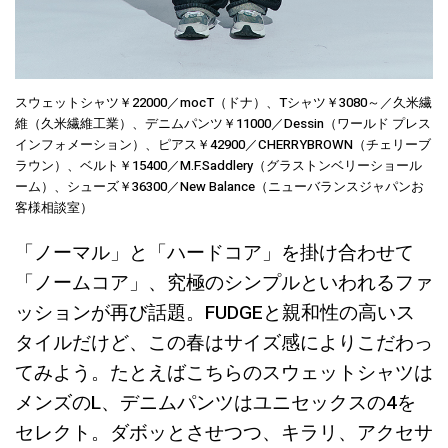
スウェットシャツ￥22000／mocT（ドナ）、Tシャツ￥3080～／久米繊
維（久米繊維工業）、デニムパンツ￥11000／Dessin（ワールド プレス
インフォメーション）、ピアス￥42900／CHERRYBROWN（チェリーブ
ラウン）、ベルト￥15400／M.F.Saddlery（グラストンベリーショール
ーム）、シューズ￥36300／New Balance（ニューバランスジャパンお
客様相談室）
「ノーマル」と「ハードコア」を掛け合わせて
「ノームコア」、究極のシンプルといわれるファ
ッションが再び話題。FUDGEと親和性の高いス
タイルだけど、この春はサイズ感によりこだわっ
てみよう。たとえばこちらのスウェットシャツは
メンズのL、デニムパンツはユニセックスの4を
セレクト。ダボッとさせつつ、キラリ、アクセサ