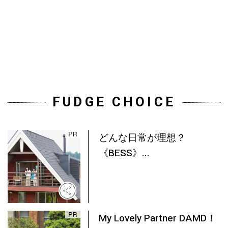
FUDGE CHOICE
どんな日常が理想？
《BESS》...
My Lovely Partner DAMD！