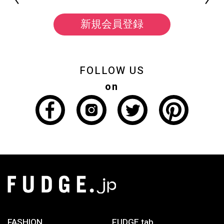
新規会員登録
FOLLOW US
on
FASHION
FUDGE tab.