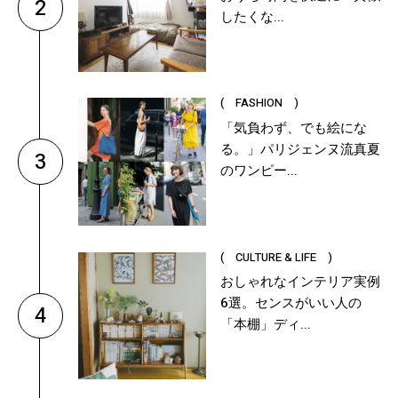
2
したくな...
( FASHION )
「気負わず、でも絵にな
る。」パリジェンヌ流真夏
3
のワンピー...
( CULTURE & LIFE )
おしゃれなインテリア実例
6選。センスがいい人の
4
「本棚」ディ...