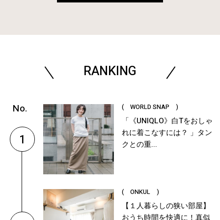
RANKING
( WORLD SNAP )
「《UNIQLO》白Tをおしゃ
れに着こなすには？ 」タン
1
クとの重...
( ONKUL )
【１人暮らしの狭い部屋】
おうち時間を快適に！真似