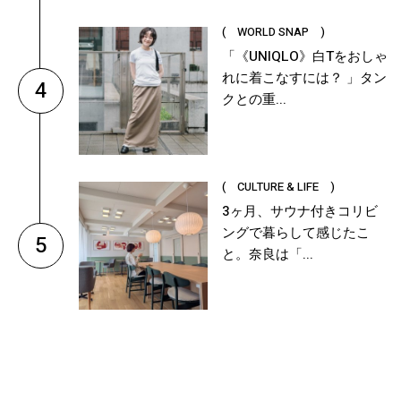
( WORLD SNAP )
「《UNIQLO》白Tをおしゃ
れに着こなすには？ 」タン
4
クとの重...
( CULTURE & LIFE )
3ヶ月、サウナ付きコリビ
ングで暮らして感じたこ
5
と。奈良は「...