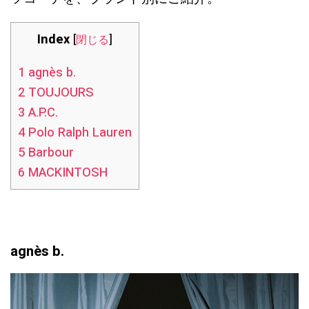
Index
[
閉じる
]
1
agnès b.
2
TOUJOURS
3
A.P.C.
4
Polo Ralph Lauren
5
Barbour
6
MACKINTOSH
agnès b.