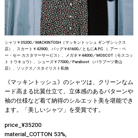
シャツ￥35200／MACKINTOSH（マッキントッシュ ギンザシックス
店）、スカート￥42900、バッグ￥61600／ともにA.P.C.（. アー・ペ
ー・セー カスタマーサービス）、メガネ￥44000／MOSCOT（モスコッ
ト トウキョウ）、シューズ￥77000／Paraboot （パラブーツ青山
店）、ソックス／スタイリスト私物
《マッキントッシュ》のシャツは、クリーンなム
ード高まる比翼仕立て。立体感のあるパターンや
袖の仕様など着て納得のシルエット美を堪能でき
ます。「美しいシャツ」を受賞です。
price_¥35200
material_COTTON 53%,