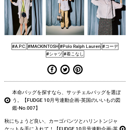
#A.P.C.
#MACKINTOSH
#Polo Ralph Lauren
#コーデ
#シャツ
#着こなし
本命バッグを探すなら、サッチェルバッグを選ぼ
う。【FUDGE 10月号連動企画-英国のいいもの図
鑑-No.007】
秋にちょうど良い、カーゴパンツとハリントンジャ
ケットを手に入れて！【FUDGE 10月号連動企画-英