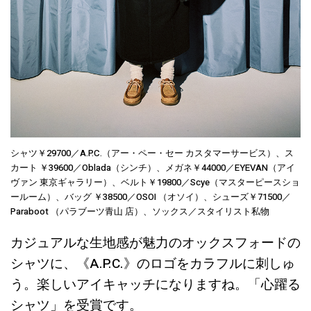
シャツ￥29700／A.P.C.（アー・ペー・セー カスタマーサービス）、ス
カート ￥39600／Oblada（シンチ）、メガネ￥44000／EYEVAN（アイ
ヴァン 東京ギャラリー）、ベルト￥19800／Scye（マスターピースショ
ールーム）、バッグ ￥38500／OSOI （オソイ）、シューズ￥71500／
Paraboot （パラブーツ青山 店）、ソックス／スタイリスト私物
カジュアルな生地感が魅力のオックスフォードの
シャツに、《A.P.C.》のロゴをカラフルに刺しゅ
う。楽しいアイキャッチになりますね。「心躍る
シャツ」を受賞です。