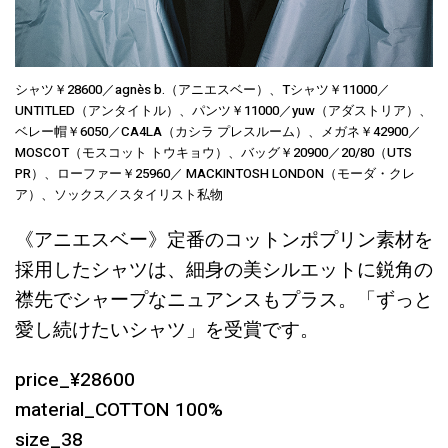
シャツ￥28600／agnès b.（アニエスベー）、Tシャツ￥11000／
UNTITLED（アンタイトル）、パンツ￥11000／yuw（アダストリア）、
ベレー帽￥6050／CA4LA（カシラ プレスルーム）、メガネ￥42900／
MOSCOT（モスコット トウキョウ）、バッグ￥20900／20/80（UTS
PR）、ローファー￥25960／ MACKINTOSH LONDON（モーダ・クレ
ア）、ソックス／スタイリスト私物
《アニエスベー》定番のコットンポプリン素材を
採用したシャツは、細身の美シルエットに鋭角の
襟先でシャープなニュアンスもプラス。「ずっと
愛し続けたいシャツ」を受賞です。
price_¥28600
material_COTTON 100%
size_38