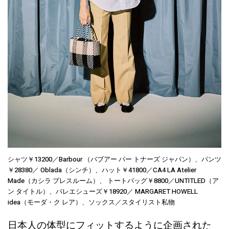
シャツ￥13200／Barbour （バブアー パー トナーズ ジャパン）、パンツ
￥28380／ Oblada（シンチ）、ハット￥41800／CA4 LA Atelier
Made（カシラ プレスルーム）、 トートバッグ￥8800／UNTITLED（ア
ン タイトル）、バレエシューズ￥18920／ MARGARET HOWELL
idea（モーダ・ク レア）、ソックス／スタイリスト私物
日本人の体型にフィットするように企画された