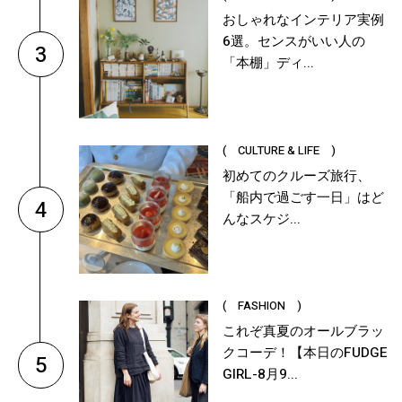
おしゃれなインテリア実例
6選。センスがいい人の
3
「本棚」ディ...
( CULTURE & LIFE )
初めてのクルーズ旅行、
「船内で過ごす一日」はど
4
んなスケジ...
( FASHION )
これぞ真夏のオールブラッ
クコーデ！【本日のFUDGE
5
GIRL-8月9...