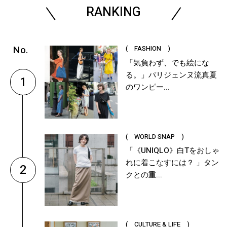
RANKING
( FASHION )
「気負わず、でも絵にな
る。」パリジェンヌ流真夏
1
のワンピー...
( WORLD SNAP )
「《UNIQLO》白Tをおしゃ
れに着こなすには？ 」タン
2
クとの重...
( CULTURE & LIFE )