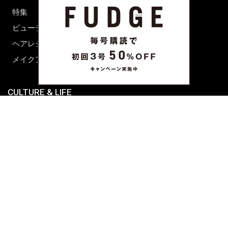
特集
ファッション
ビューティーニュース
ビューティー
ヘアレシピ ストーリーズ
レシピ
メイクアップティップス
ライフスタイル
海外生活
CULTURE & LIFE
カルチャー
ライフスタイル
フード&ドリンク
コラム
週末アジア
プレイリスト
シネマサロン
前田エマの東京ぐるり