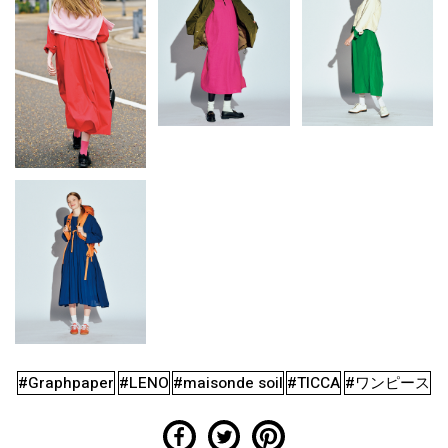
#Graphpaper
#LENO
#maisonde soil
#TICCA
#ワンピース