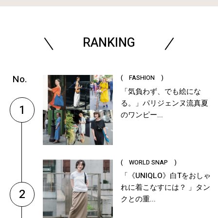
RANKING
( FASHION )
「気負わず、でも絵にな
る。」パリジェンヌ流真夏
1
のワンピー...
( WORLD SNAP )
「《UNIQLO》白Tをおしゃ
れに着こなすには？ 」タン
2
クとの重...