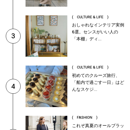
( CULTURE & LIFE )
おしゃれなインテリア実例
6選。センスがいい人の
3
「本棚」ディ...
( CULTURE & LIFE )
初めてのクルーズ旅行、
「船内で過ごす一日」はど
4
んなスケジ...
( FASHION )
これぞ真夏のオールブラッ