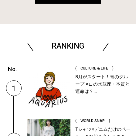
RANKING
( CULTURE & LIFE )
8月がスタート！青のグル
ープ × □ の水瓶座・本質と
1
運命は？...
( WORLD SNAP )
Tシャツ×デニムだけのベー