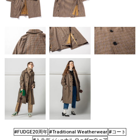
#FUDGE20周年
#Traditional Weatherwear
#コート