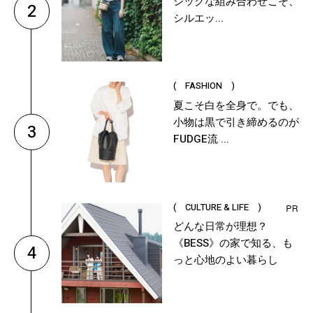
シックな組み合わせこそ、
2
シルエッ...
( FASHION )
夏こそ白を全身で。でも、
小物は黒で引き締めるのが
3
FUDGE流 ...
( CULTURE & LIFE )
どんな日常が理想？
《BESS》の家で知る、も
4
っと心地のよい暮らし