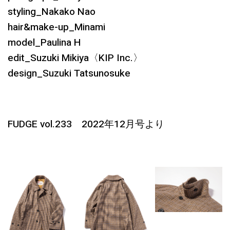
styling_Nakako Nao
hair&make-up_Minami
model_Paulina H
edit_Suzuki Mikiya〈KIP Inc.〉
design_Suzuki Tatsunosuke
FUDGE vol.233 2022年12月号より