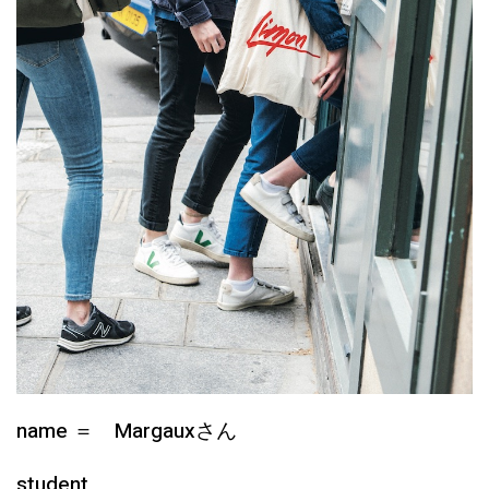
name ＝ Margauxさん
student