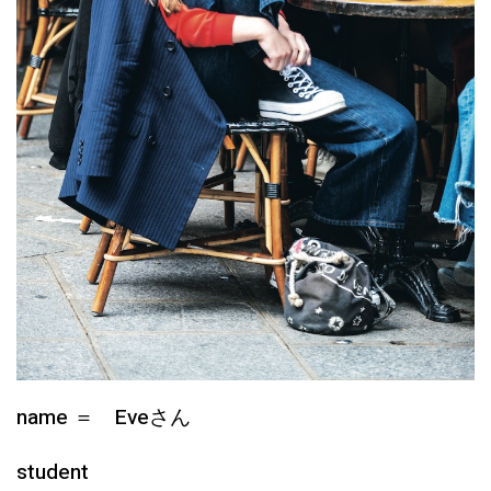
name ＝ Eveさん
student