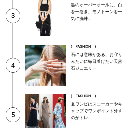
黒のオーバーオールに、白
を一巻き。モノトーンを一
3
気に洗練...
( FASHION )
石には意味がある。お守り
みたいに毎日着けたい天然
4
石ジュエリー
( FASHION )
夏ワンピはスニーカーやキ
ャップでワンポイント外す
5
のがトレ...