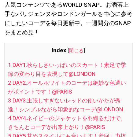
人気コンテンツである
WORLD SNAP
。お洒落上
手なパリジェンヌやロンドンガールを中心に参考
にしたいコーデを毎日更新中。一週間分のSNAP
をまとめ見！
Index
[
閉じる
]
1
DAY1.秋らしさいっぱいのスカート！素足で季
節の変わり目を表現して@LONDON
2
DAY2.オールホワイトのコーデは絶妙な色遣い
がポイントです！@PARIS
3
DAY3.主張しすぎないレッドの使いかたが秀
逸！シンプルながら印象的なコーデ@LONDON
4
DAY4.ネイビーのジャケットを羽織るだけで、
きちんとコーデが出来上がり！@PARIS
5
DAY5.甘めスタイルにも合います！着回し力抜