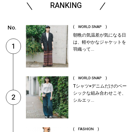
RANKING
( WORLD SNAP )
朝晩の気温差が気になる日
は、軽やかなジャケットを
1
羽織って...
( WORLD SNAP )
Tシャツ×デニムだけのベー
シックな組み合わせこそ、
2
シルエッ...
( FASHION )