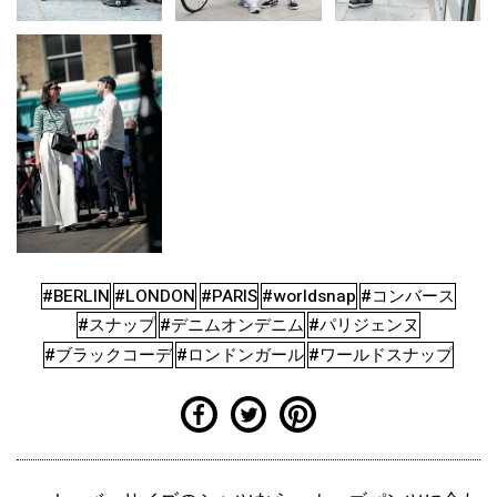
#BERLIN
#LONDON
#PARIS
#worldsnap
#コンバース
#スナップ
#デニムオンデニム
#パリジェンヌ
#ブラックコーデ
#ロンドンガール
#ワールドスナップ