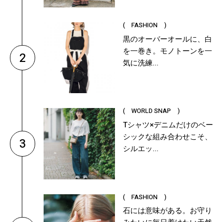
( FASHION )
黒のオーバーオールに、白
を一巻き。モノトーンを一
2
気に洗練...
( WORLD SNAP )
Tシャツ×デニムだけのベー
シックな組み合わせこそ、
3
シルエッ...
( FASHION )
石には意味がある。お守り