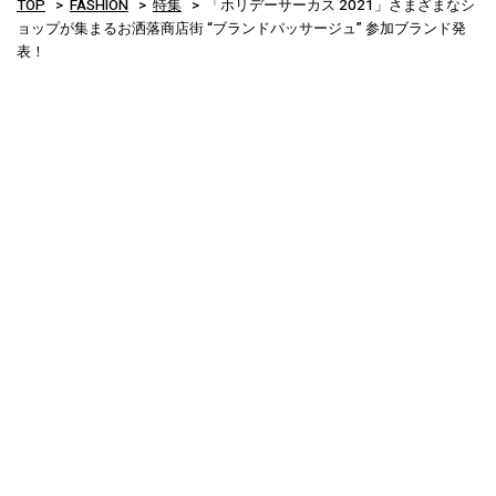
TOP
FASHION
特集
「ホリデーサーカス 2021」さまざまなシ
ョップが集まるお洒落商店街 “ブランドパッサージュ” 参加ブランド発
表！