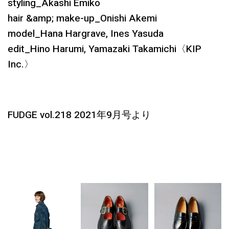
styling_Akashi Emiko
hair &amp; make-up_Onishi Akemi
model_Hana Hargrave, Ines Yasuda
edit_Hino Harumi, Yamazaki Takamichi〈KIP
Inc.〉
FUDGE vol.218 2021年9月号より