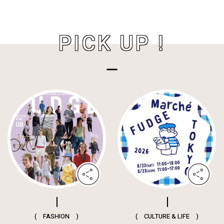
PICK UP !
( FASHION )
( CULTURE & LIFE )