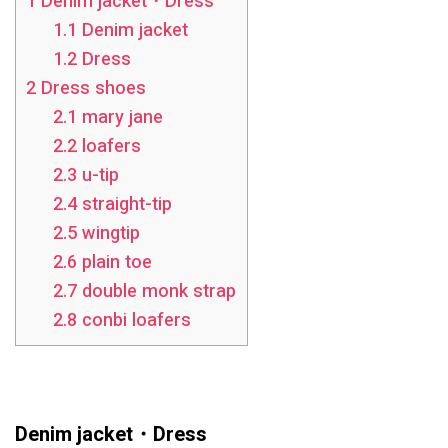
1
Denim jacket・Dress
1.1
Denim jacket
1.2
Dress
2
Dress shoes
2.1
mary jane
2.2
loafers
2.3
u-tip
2.4
straight-tip
2.5
wingtip
2.6
plain toe
2.7
double monk strap
2.8
conbi loafers
Denim jacket・Dress