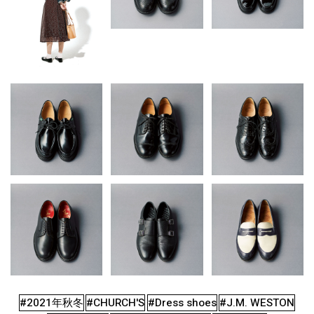
#2021年秋冬
#CHURCH'S
#Dress shoes
#J.M. WESTON