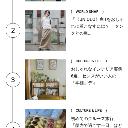
( WORLD SNAP )
「《UNIQLO》白Tをおしゃ
れに着こなすには？ 」タン
2
クとの重...
( CULTURE & LIFE )
おしゃれなインテリア実例
6選。センスがいい人の
3
「本棚」ディ...
( CULTURE & LIFE )
初めてのクルーズ旅行、
「船内で過ごす一日」はど