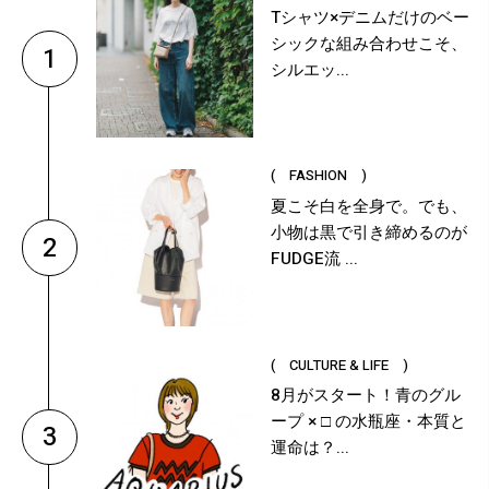
Tシャツ×デニムだけのベー
シックな組み合わせこそ、
1
シルエッ...
( FASHION )
夏こそ白を全身で。でも、
小物は黒で引き締めるのが
2
FUDGE流 ...
( CULTURE & LIFE )
8月がスタート！青のグル
ープ × □ の水瓶座・本質と
3
運命は？...