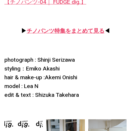
【チノパンツ-04｜ FUDGE dig.】
▶︎
チノパンツ特集をまとめて見る
◀︎
photograph : Shinji Serizawa
styling：Emiko Akashi
hair & make-up :Akemi Onishi
model : Lea N
edit & text : Shizuka Takehara