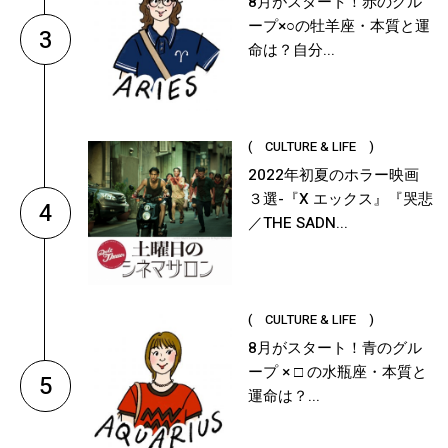
8月がスタート！赤のグル
ープ×○の牡羊座・本質と運
3
命は？自分...
( CULTURE & LIFE )
2022年初夏のホラー映画
３選-『X エックス』『哭悲
4
／THE SADN...
( CULTURE & LIFE )
8月がスタート！青のグル
ープ × □ の水瓶座・本質と
5
運命は？...