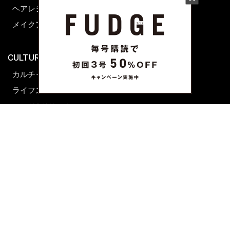
ヘアレシピ ストーリーズ
レシピ
メイクアップティップス
ライフスタイル
海外生活
CULTURE & LIFE
カルチャー
ライフスタイル
フード&ドリンク
コラム
週末アジア
プレイリスト
シネマサロン
前田エマの東京ぐるり
誰かの話