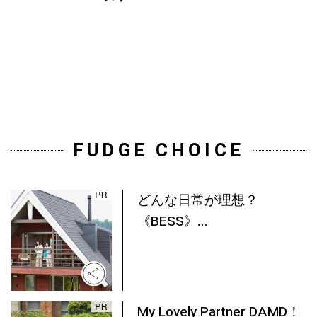
FUDGE CHOICE
どんな日常が理想？
《BESS》...
My Lovely Partner DAMD！