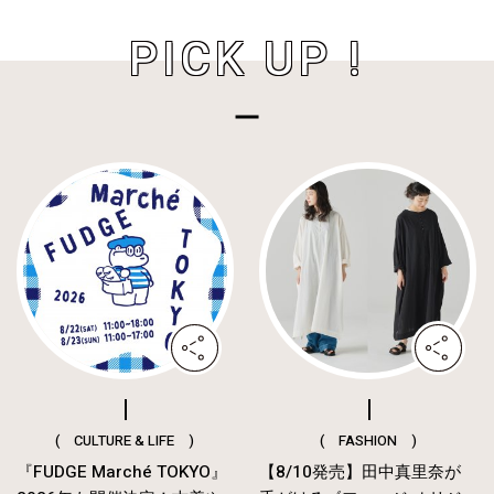
PICK UP !
( CULTURE & LIFE )
( FASHION )
『FUDGE Marché TOKYO』
【8/10発売】田中真里奈が