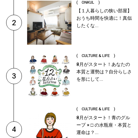
( ONKUL )
【１人暮らしの狭い部屋】
おうち時間を快適に！真似
2
したくな...
( CULTURE & LIFE )
8月がスタート！あなたの
本質と運勢は？自分らしさ
3
を形にして...
( CULTURE & LIFE )
8月がスタート！青のグル
ープ × □ の水瓶座・本質と
4
運命は？...