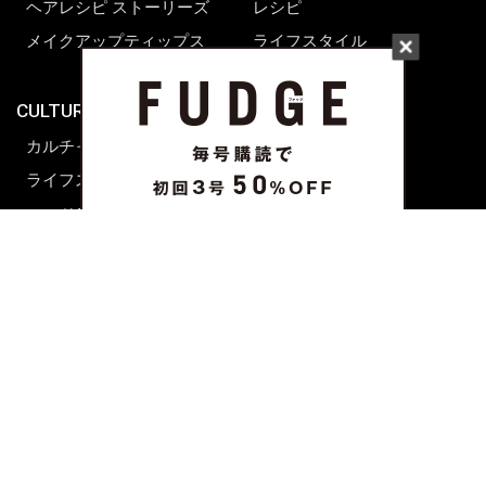
ヘアレシピ ストーリーズ
レシピ
メイクアップティップス
ライフスタイル
海外生活
CULTURE & LIFE
カルチャー
ライフスタイル
フード&ドリンク
コラム
週末アジア
プレイリスト
シネマサロン
前田エマの東京ぐるり
誰かの話