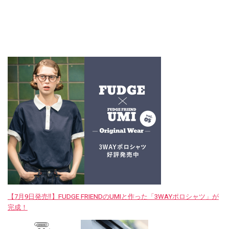
【7月9日発売‼︎】FUDGE FRIENDのUMIと作った「3WAYポロシャツ」が
完成！