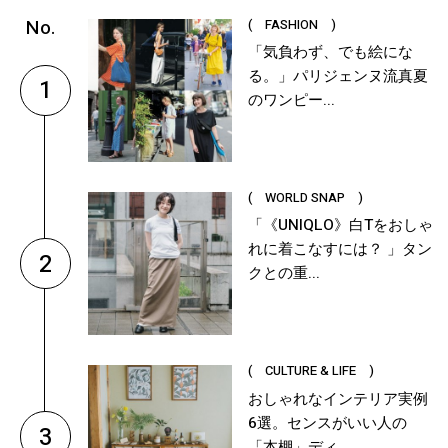
( FASHION )
「気負わず、でも絵にな
る。」パリジェンヌ流真夏
1
のワンピー...
( WORLD SNAP )
「《UNIQLO》白Tをおしゃ
れに着こなすには？ 」タン
2
クとの重...
( CULTURE & LIFE )
おしゃれなインテリア実例
6選。センスがいい人の
3
「本棚」ディ...