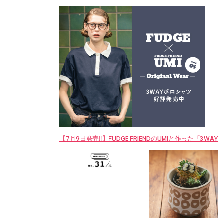
【7月9日発売‼︎】FUDGE FRIENDのUMIと作った「3