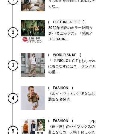
うち時間を快適に！真似した
くな...
( CULTURE & LIFE )
2022年初夏のホラー映画３
2
選-『X エックス』『哭悲／
THE SADN...
( WORLD SNAP )
「《UNIQLO》白Tをおしゃれ
3
に着こなすには？ 」タンクと
の重...
( FASHION )
《ルイ・ヴィトン》彼女はお
4
洒落な名探偵
( FASHION )
《靴下屋》のハイソックスの
5
着こなしコーデ術｜おしゃれ