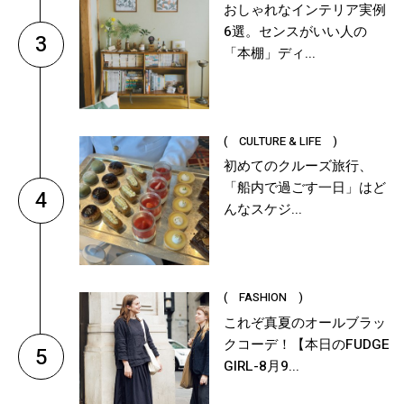
おしゃれなインテリア実例
6選。センスがいい人の
3
「本棚」ディ...
( CULTURE & LIFE )
初めてのクルーズ旅行、
「船内で過ごす一日」はど
4
んなスケジ...
( FASHION )
これぞ真夏のオールブラッ
クコーデ！【本日のFUDGE
5
GIRL-8月9...