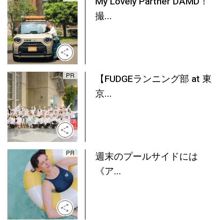
My Lovely Partner DAMD！
撮...
【FUDGEランニング部 at 東
京...
週末のプールサイドには
《ア...