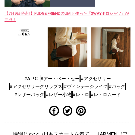
【7月9日発売‼︎】FUDGE FRIENDのUMIと作った「3WAYポロシャツ」が
完成！
#A.P.C.
#アー・ペー・セー
#アクセサリー
#アクセサリークリップス
#ヴィンテージライク
#バッグ
#レザーバッグ
#レザー小物
#レトロ
#レトロムード
特別じゃない日もスカートを着て。《ARMEN（ア