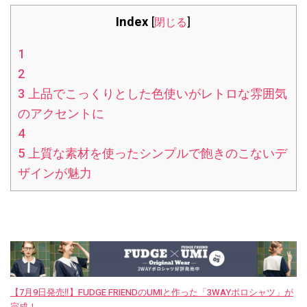
Index
[
閉じる
]
1
2
3
上品でこっくりとした色使いがレトロな雰囲気
のアクセントに
4
5
上質な素材を使ったシンプルで飽きのこないデ
ザインが魅力
【7月9日発売‼︎】FUDGE FRIENDのUMIと作った「3WAYポロシャツ」が