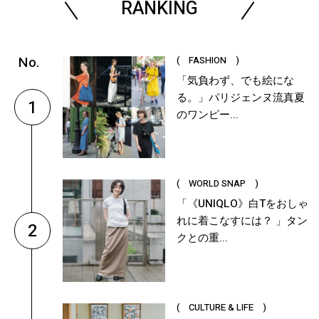
RANKING
( FASHION )
「気負わず、でも絵にな
る。」パリジェンヌ流真夏
1
のワンピー...
( WORLD SNAP )
「《UNIQLO》白Tをおしゃ
れに着こなすには？ 」タン
2
クとの重...
( CULTURE & LIFE )