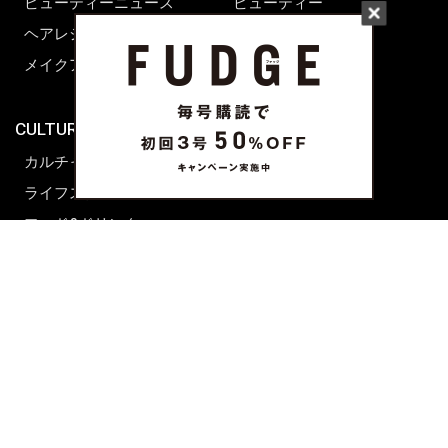
ビューティーニュース
ビューティー
ヘアレシピ ストーリーズ
レシピ
メイクアップティップス
ライフスタイル
海外生活
CULTURE & LIFE
カルチャー
ライフスタイル
フード&ドリンク
コラム
週末アジア
プレイリスト
シネマサロン
前田エマの東京ぐるり
誰かの話