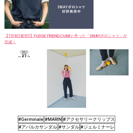
【7月9日発売‼︎】FUDGE FRIENDのUMIと作った「3WAYポロシャツ」が
完成！
#Germinale
#MARIN
#アクセサリークリップス
#アバルカサンダル
#サンダル
#ジェルミナーレ