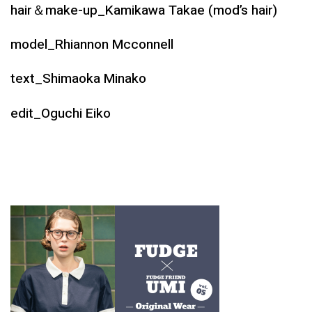
hair＆make-up_Kamikawa Takae (mod’s hair)
model_Rhiannon Mcconnell
text_Shimaoka Minako
edit_Oguchi Eiko