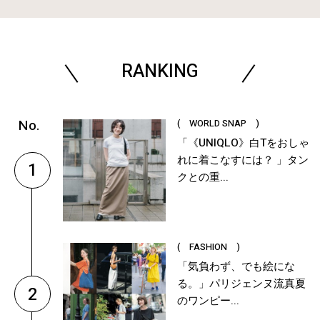
RANKING
( WORLD SNAP )
「《UNIQLO》白Tをおしゃ
れに着こなすには？ 」タン
1
クとの重...
( FASHION )
「気負わず、でも絵にな
る。」パリジェンヌ流真夏
2
のワンピー...