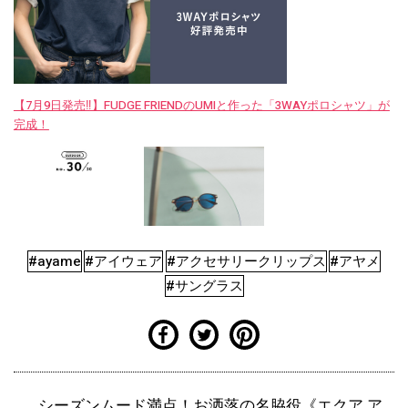
【7月9日発売‼︎】FUDGE FRIENDのUMIと作った「3WAYポロシャツ」が
完成！
#ayame
#アイウェア
#アクセサリークリップス
#アヤメ
#サングラス
シーズンムード満点！お洒落の名脇役《エクア ア