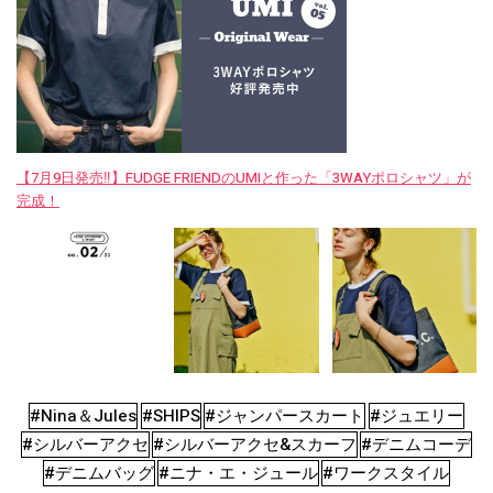
【7月9日発売‼︎】FUDGE FRIENDのUMIと作った「3WAYポロシャツ」が
完成！
#Nina＆Jules
#SHIPS
#ジャンパースカート
#ジュエリー
#シルバーアクセ
#シルバーアクセ&スカーフ
#デニムコーデ
#デニムバッグ
#ニナ・エ・ジュール
#ワークスタイル