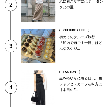
れに着こなすには？ 」タン
2
クとの重...
( CULTURE & LIFE )
初めてのクルーズ旅行、
「船内で過ごす一日」はど
3
んなスケジ...
( FASHION )
黒を軽やかに着る日は、白
シャツとスカーフを味方に
4
【本日のF...