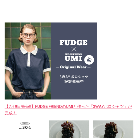
【7月9日発売‼︎】FUDGE FRIENDのUMIと作った「3WAYポロシャツ」が
完成！