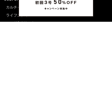
カルチャー
ライフスタイル
フード&ドリンク
コラム
週末アジア
プレイリスト
シネマサロン
前田エマの東京ぐるり
誰かの話
FORTUNE
PRESENT & EVENT