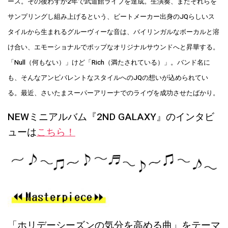
ース。その後わずか2年で武道館ライブを達成。生演奏、またそれらを
サンプリングし組み上げるという、ビートメーカー出身のJQらしいス
タイルから生まれるグルーヴィーな音は、バイリンガルなボーカルと溶
け合い、エモーショナルでポップなオリジナルサウンドへと昇華する。
「Null（何もない）」けど「Rich（満たされている）」。バンド名に
も、そんなアンビバレントなスタイルへのJQの想いが込められてい
る。最近、さいたまスーパーアリーナでのライヴを成功させたばかり。
NEWミニアルバム『2ND GALAXY』のインタビ
ューは
こちら！
「ホリデーシーズンの気分を高める曲」をテーマ