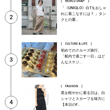
( WORLD SNAP )
「《UNIQLO》白Tをおしゃ
れに着こなすには？ 」タン
2
クとの重...
( CULTURE & LIFE )
初めてのクルーズ旅行、
「船内で過ごす一日」はど
3
んなスケジ...
( FASHION )
黒を軽やかに着る日は、白
シャツとスカーフを味方に
4
【本日のF...