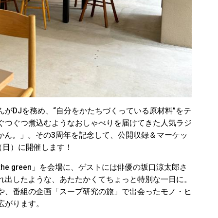
がDJを務め、“自分をかたちづくっている原材料”をテ
ぐつぐつ煮込むようなおしゃべりを届けてきた人気ラジ
ープのじかん。」。その3周年を記念して、公開収録＆マーケッ
（日）に開催します！
 the green」を会場に、ゲストには俳優の坂口涼太郎さ
れ出したような、あたたかくてちょっと特別な一日に。
や、番組の企画「スープ研究の旅」で出会ったモノ・ヒ
広がります。