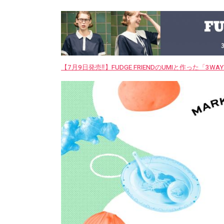
【7月9日発売‼︎】FUDGE FRIENDのUMIと作った「3