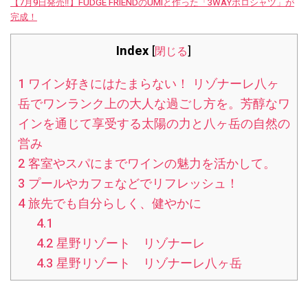
【7月9日発売‼︎】FUDGE FRIENDのUMIと作った「3WAYポロシャツ」が
完成！
Index
[
閉じる
]
1
ワイン好きにはたまらない！ リゾナーレ八ヶ
岳でワンランク上の大人な過ごし方を。芳醇なワ
インを通じて享受する太陽の力と八ヶ岳の自然の
営み
2
客室やスパにまでワインの魅力を活かして。
3
プールやカフェなどでリフレッシュ！
4
旅先でも自分らしく、健やかに
4.1
4.2
星野リゾート リゾナーレ
4.3
星野リゾート リゾナーレ八ヶ岳