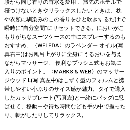
段から同じ香りの香水を愛用 。旅先のホテルで
寝つけないときやリラックスしたい ときは、枕
や衣類に馴染みのこの香りをひと吹きするだけで
瞬時に“自分空間”にリセットできる。においがこ
もりがちなスーツケースの中にスプレーするのも
おすすめ。〈WELEDA〉のラベンダー オイル(写
真右中)はお風呂上がりに全身にうるおいを与え
ながらマッサージ。 便利なプッシュ式もお気に
入りのポイント。〈MARKS & WEB〉のマッサー
ジウッド L(写 真左中)はしずく型のフォルムと携
帯しやすい小ぶりのサイズ感が魅力。タイで購入
したカッサプレート(写真左)と一緒にバッグに忍
ばせて、移動中や待ち時間なども手の中で握った
り、転がしたりしてリラックス。