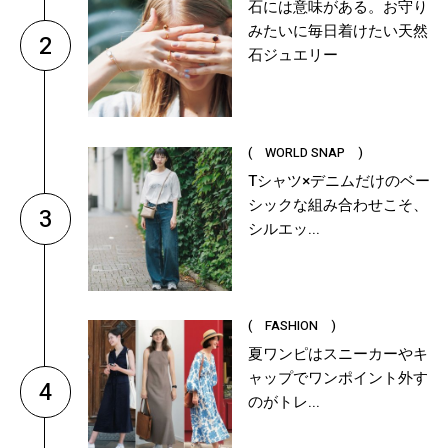
石には意味がある。お守り
みたいに毎日着けたい天然
2
石ジュエリー
( WORLD SNAP )
Tシャツ×デニムだけのベー
シックな組み合わせこそ、
3
シルエッ...
( FASHION )
夏ワンピはスニーカーやキ
ャップでワンポイント外す
4
のがトレ...