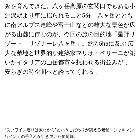
みを育んできた。八ヶ岳高原の玄関口でもある小
淵沢駅より車に揺られること5分。八ヶ岳ととも
に南アルプス連峰や富士山などの雄大な景色が広
がる山麓に佇むのが、今回の旅の目的地「星野リ
ゾート リゾナーレ八ヶ岳」。約7.5haに及ぶ 広
大な敷地と世界的な建築家マリオ・ベリーニが築
いたイタリアの山岳都市を想わせる街並みが 、
安らぎの時空間へと誘ってくれる 。
“良いワイン造りは素材から”というこだわりが窺える老舗「シャルマン
ワイン」の手入れが行き届いた葡萄畑。