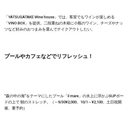
「YATSUGATAKE Wine house」では、客室でもワインが楽しめる
「VINO BOX」を提供。二段重ねの木箱に小瓶のワイン、チーズやナッ
ツなど好みのおつまみを選んでテイクアウトしたい。
プールやカフェなどでリフレッシュ！
“森の中の海”をテーマにしたプール「il mare」の水上に浮かぶSUPボー
ドの上で 朝のストレッチ。（～9/30¥2,000、10/1～¥2,100、土日祝開
催、要予約）