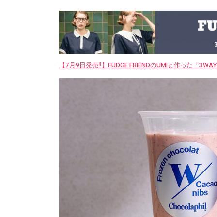
【7月9日発売‼︎】FUDGE FRIENDのUMIと作った「3