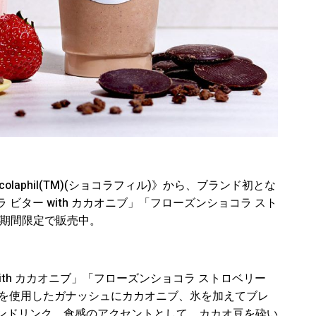
laphil(TM)(ショコラフィル)》から、ブランド初とな
ビター with カカオニブ」「フローズンショコラ スト
より期間限定で販売中。
ith カカオニブ」「フローズンショコラ ストロベリー
ートを使用したガナッシュにカカオニブ、氷を加えてブレ
ンドリンク。食感のアクセントとして、カカオ豆を砕い