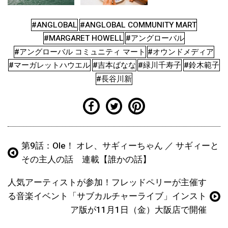
#ANGLOBAL
#ANGLOBAL COMMUNITY MART
#MARGARET HOWELL
#アングローバル
#アングローバル コミュニティ マート
#オウンドメディア
#マーガレットハウエル
#吉本ばなな
#緑川千寿子
#鈴木範子
#長谷川新
第9話：Ole！ オレ、サギィーちゃん ／ サギィーと
その主人の話 連載【誰かの話】
人気アーティストが参加！フレッドペリーが主催す
る音楽イベント「サブカルチャーライブ」インスト
ア版が11月1日（金）大阪店で開催