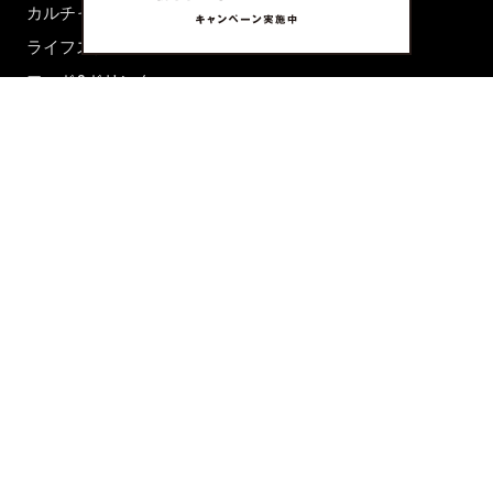
カルチャー
ライフスタイル
フード&ドリンク
コラム
週末アジア
プレイリスト
シネマサロン
前田エマの東京ぐるり
誰かの話
FORTUNE
PRESENT & EVENT
MAGAZINE
姉妹誌一覧
FROM EDITORS
新規会員登録