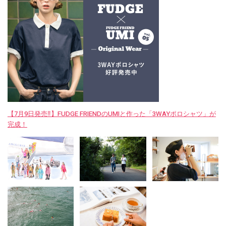
【7月9日発売‼︎】FUDGE FRIENDのUMIと作った「3WAYポロシャツ」が
完成！