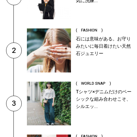
気に洗練...
( FASHION )
石には意味がある。お守り
みたいに毎日着けたい天然
2
石ジュエリー
( WORLD SNAP )
Tシャツ×デニムだけのベー
シックな組み合わせこそ、
3
シルエッ...
( FASHION )