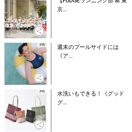
【FUDGEランニング部 at 東
京...
週末のプールサイドには
《ア...
水洗いもできる！《グッド
グ...