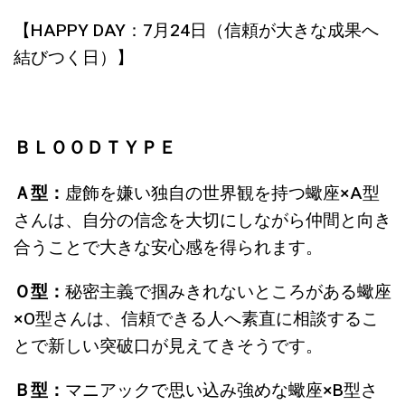
【HAPPY DAY：7月24日（信頼が大きな成果へ
結びつく日）】
ＢＬＯＯＤＴＹＰＥ
Ａ型：
虚飾を嫌い独自の世界観を持つ蠍座
×A
型
さんは、
自分の信念を大切にしながら仲間と向き
合うことで大きな安心感を得られます
。
Ｏ型：
秘密主義で掴みきれないところがある蠍座
×O
型さんは、
信頼できる人へ素直に相談するこ
とで新しい突破口が見えてきそうです
。
Ｂ型：
マニアックで思い込み強めな蠍座
×B
型さ