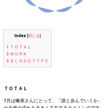
Index
[
閉じる
]
1
ＴＯＴＡＬ
2
ＷＯＲＫ
3
ＢＬＯＯＤＴＹＰＥ
ＴＯＴＡＬ
7月は蠍座さんにとって、「誰と歩んでいくか」