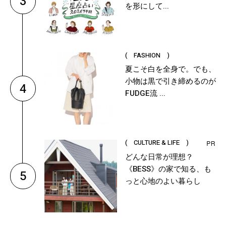
3
を形にして...
( FASHION )
夏こそ白を全身で。でも、
小物は黒で引き締めるのが
4
FUDGE流 ...
( CULTURE & LIFE )
どんな日常が理想？
《BESS》の家で知る、も
5
っと心地のよい暮らし