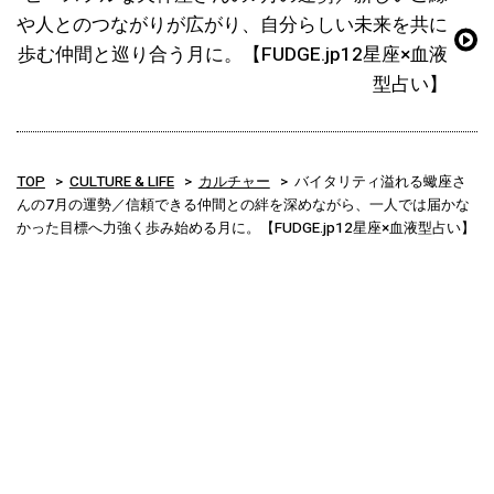
や人とのつながりが広がり、自分らしい未来を共に
歩む仲間と巡り合う月に。【FUDGE.jp12星座×血液
型占い】
TOP
CULTURE & LIFE
カルチャー
バイタリティ溢れる蠍座さ
んの7月の運勢／信頼できる仲間との絆を深めながら、一人では届かな
かった目標へ力強く歩み始める月に。【FUDGE.jp12星座×血液型占い】