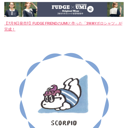
【7月9日発売‼︎】FUDGE FRIENDのUMIと作った「3WAYポロシャツ」が
完成！