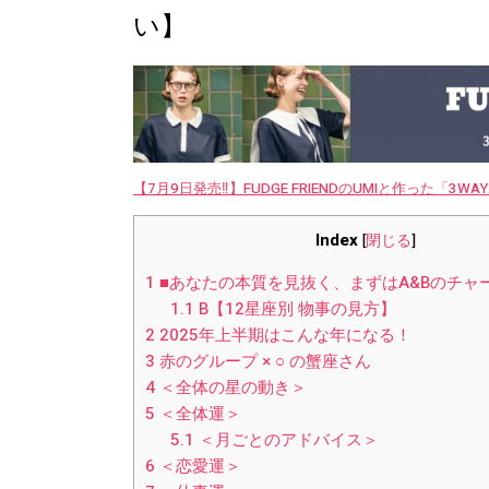
い】
【7月9日発売‼︎】FUDGE FRIENDのUMIと作った「3
Index
[
閉じる
]
1
■あなたの本質を見抜く、まずはA&Bのチャートを
1.1
B【12星座別 物事の見方】
2
2025年上半期はこんな年になる！
3
赤のグループ × ○ の蟹座さん
4
＜全体の星の動き＞
5
＜全体運＞
5.1
＜月ごとのアドバイス＞
6
＜恋愛運＞