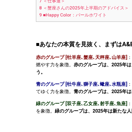
7
＜仕事運＞
8
＜蟹座さんの2025年上半期のアドバイス＞
9
■Happy Color：パールホワイト
■あなたの本質を見抜く、まずはA&Bの
赤のグループ [牡羊座､蟹座､天秤座､山羊座]
：
燃やす力を象徴。
赤のグループは、2025
う。
青のグループ [牡牛座､獅子座､蠍座､水瓶座]
：
てゆく力を象徴。
青のグループは、2025年
緑のグループ [双子座､乙女座､射手座､魚座]
：
を象徴。
緑のグループは、2025年は新たな