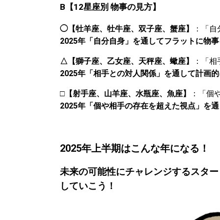
B
【
12
星座別
物事の見方】
◯【牡羊座、牡牛座、双子座、蟹座】
：「自
2025年「自分自身」を通してフラットに物
△【獅子座、乙女座、天秤座、蠍座】
：「相
2025年「相手との対人関係」を通して計画
□
【射手座、山羊座、水瓶座、魚座】
：「個
2025年「個や相手の存在を超えた視点」を
2025年上半期はこんな年になる！
未来の可能性にチャレンジするスター
していこう！